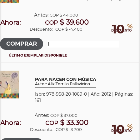
Antes:
COP
$ 44.000
$ 39.600
Ahora:
COP
10
%
Descuento:
COP $ -4.400
DESCUENTO
ÚLTIMO EJEMPLAR DISPONIBLE
PARA NACER CON MÚSICA
Autor: Alix Zorrillo Pallavicino
Isbn: 978-958-20-1069-0 | Año: 2012 | Páginas:
161
Antes:
COP
$ 37.000
$ 33.300
Ahora:
COP
10
%
Descuento:
COP $ -3.700
DESCUENTO