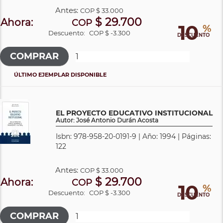
Antes:
COP
$ 33.000
$ 29.700
Ahora:
COP
10
%
Descuento:
COP $ -3.300
DESCUENTO
ÚLTIMO EJEMPLAR DISPONIBLE
EL PROYECTO EDUCATIVO INSTITUCIONAL
Autor: José Antonio Durán Acosta
Isbn: 978-958-20-0191-9 | Año: 1994 | Páginas:
122
Antes:
COP
$ 33.000
$ 29.700
Ahora:
COP
10
%
Descuento:
COP $ -3.300
DESCUENTO