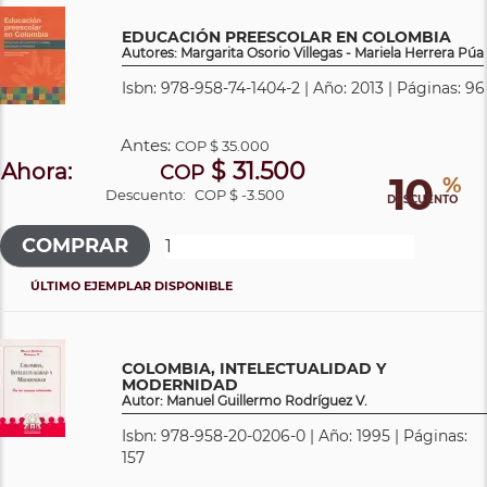
EDUCACIÓN PREESCOLAR EN COLOMBIA
Autores: Margarita Osorio Villegas - Mariela Herrera Púa
Isbn: 978-958-74-1404-2 | Año: 2013 | Páginas: 96
Antes:
COP
$ 35.000
$ 31.500
Ahora:
COP
10
%
Descuento:
COP $ -3.500
DESCUENTO
ÚLTIMO EJEMPLAR DISPONIBLE
COLOMBIA, INTELECTUALIDAD Y
MODERNIDAD
Autor: Manuel Guillermo Rodríguez V.
Isbn: 978-958-20-0206-0 | Año: 1995 | Páginas:
157