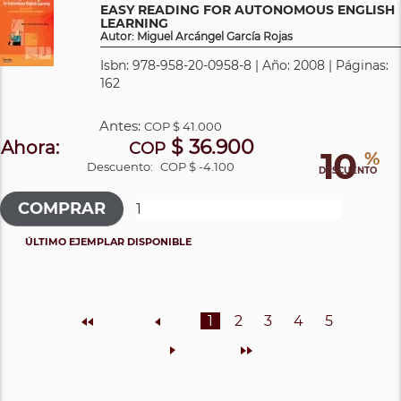
EASY READING FOR AUTONOMOUS ENGLISH
LEARNING
Autor: Miguel Arcángel García Rojas
Isbn: 978-958-20-0958-8 | Año: 2008 | Páginas:
162
Antes:
COP
$ 41.000
$ 36.900
Ahora:
COP
10
%
Descuento:
COP $ -4.100
DESCUENTO
ÚLTIMO EJEMPLAR DISPONIBLE
Inicio
Anterior
1
2
3
4
5
Siguiente
Final