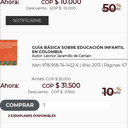
$ 10.000
Ahora:
COP
50
%
Descuento:
COP $ -10.000
DESCUENTO
NOTIFICARME
GUÍA BÁSICA SOBRE EDUCACIÓN INFANTIL
EN COLOMBIA
Autor: Leonor Jaramillo de Certain
Isbn: 978-958-74-1422-6 | Año: 2013 | Páginas: 67
Antes:
COP
$ 35.000
$ 31.500
Ahora:
COP
10
%
Descuento:
COP $ -3.500
DESCUENTO
2 EJEMPLARES DISPONIBLES