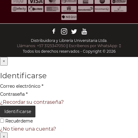
Distribuidora y Librería Universitaria Ltda.
Llámanos: +57 3125347050
|
Escríbenos por WhatsApp:
Todos los derechos reservados - Copyright © 2026
×
Identificarse
Correo electrónico
*
Contraseña
*
¿Recordar su contraseña?
Identificarse
Recuérdeme
¿No tiene una cuenta?
×