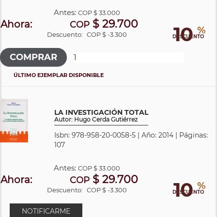
Antes:
COP
$ 33.000
$ 29.700
Ahora:
COP
10
%
Descuento:
COP $ -3.300
DESCUENTO
ÚLTIMO EJEMPLAR DISPONIBLE
LA INVESTIGACIÓN TOTAL
Autor: Hugo Cerda Gutiérrez
Isbn: 978-958-20-0058-5 | Año: 2014 | Páginas:
107
Antes:
COP
$ 33.000
$ 29.700
Ahora:
COP
10
%
Descuento:
COP $ -3.300
DESCUENTO
NOTIFICARME