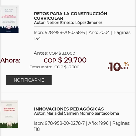
RETOS PARA LA CONSTRUCCIÓN
CURRICULAR
Autor: Nelson Ernesto López Jiménez
Isbn: 978-958-20-0258-6 | Año: 2004 | Páginas:
154
Antes:
COP
$ 33.000
$ 29.700
Ahora:
COP
10
%
Descuento:
COP $ -3.300
DESCUENTO
NOTIFICARME
INNOVACIONES PEDAGÓGICAS
Autor: María del Carmen Moreno Santacoloma
Isbn: 978-958-20-0278-7 | Año: 1996 | Páginas:
118