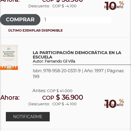
10
%
Descuento:
COP $ -4.100
DESCUENTO
ÚLTIMO EJEMPLAR DISPONIBLE
LA PARTICIPACIÓN DEMOCRÁTICA EN LA
ESCUELA
Autor: Fernando Gil Villa
Isbn: 978-958-20-0331-9 | Año: 1997 | Páginas:
199
Antes:
COP
$ 41.000
$ 36.900
Ahora:
COP
10
%
Descuento:
COP $ -4.100
DESCUENTO
NOTIFICARME