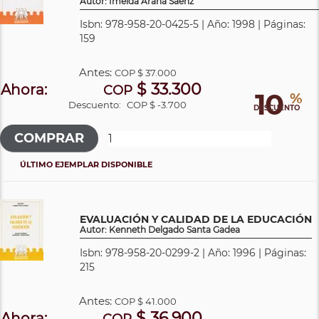
Autor: Imelda Arana Sáenz
Isbn: 978-958-20-0425-5 | Año: 1998 | Páginas:
159
Antes:
COP
$ 37.000
$ 33.300
Ahora:
COP
10
%
Descuento:
COP $ -3.700
DESCUENTO
ÚLTIMO EJEMPLAR DISPONIBLE
EVALUACIÓN Y CALIDAD DE LA EDUCACIÓN
Autor: Kenneth Delgado Santa Gadea
Isbn: 978-958-20-0299-2 | Año: 1996 | Páginas:
215
Antes:
COP
$ 41.000
$ 36.900
Ahora:
COP