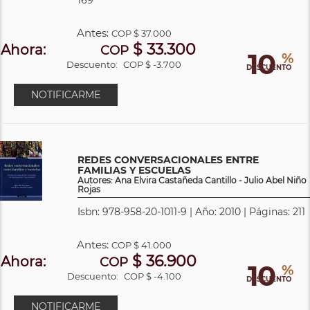
Antes:
COP
$ 37.000
$ 33.300
Ahora:
COP
10
%
Descuento:
COP $ -3.700
DESCUENTO
NOTIFICARME
REDES CONVERSACIONALES ENTRE
FAMILIAS Y ESCUELAS
Autores: Ana Elvira Castañeda Cantillo - Julio Abel Niño
Rojas
Isbn: 978-958-20-1011-9 | Año: 2010 | Páginas: 211
Antes:
COP
$ 41.000
$ 36.900
Ahora:
COP
10
%
Descuento:
COP $ -4.100
DESCUENTO
NOTIFICARME