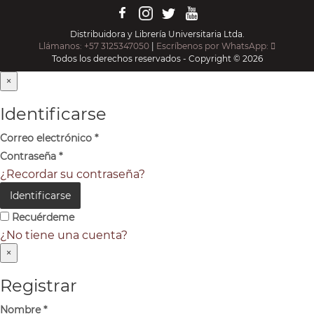
Distribuidora y Librería Universitaria Ltda.
Llámanos: +57 3125347050
|
Escríbenos por WhatsApp:
Todos los derechos reservados - Copyright © 2026
×
Identificarse
Correo electrónico
*
Contraseña
*
¿Recordar su contraseña?
Identificarse
Recuérdeme
¿No tiene una cuenta?
×
Registrar
Nombre
*