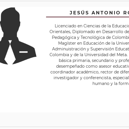
RICARDO JULIANO ROZO VALENCIA
JESÚS ANTONIO 
irector Ejecutivo de la Fundación SER para el Desarrollo del Pot
Licenciado en Ciencias de la Educaci
o. Su trabajo ha estado dirigido hacia la prevención de la dro
Orientales, Diplomado en Desarrollo d
el nivel primario en niños, adolescentes y madres reclusas, en di
Pedagógica y Tecnológica de Colombia 
aciones y centros carcelarios del país. Con la Fundación Nueva E
Magíster en Educación de la Univer
N.E.S.) ha desarrollado trabajo preventivo a la vinculación del con
Adminuistración y Supervisión Educat
ado colombiano y educación en valores, en niños y jóvenes de 
Colombia y de la Universidad del Meta.
municiíos del departamento del Meta.
básica primaria, secundario y prof
desempeñado como asesor educativo
coordinador académico, rector de dife
todos los titulos de este autor
investigador y conferencista, especia
humano y la form