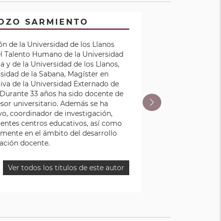
ROZO SARMIENTO
encial
ón de la Universidad de los Llanos
gadicción
el Talento Humano de la Universidad
ferentes
y de la Universidad de los Llanos,
ra Social
sidad de la Sabana, Magíster en
flicto
iva de la Universidad Externado de
algunos
 Durante 33 años ha sido docente de
esor universitario. Además se ha
, coordinador de investigación,
rentes centros educativos, así como
lmente en el ámbito del desarrollo
ación docente.
Ver todos los titulos de este autor