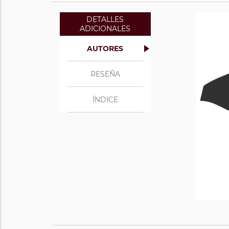
DETALLES
ADICIONALES
D
AUTORES
Human
en 
RESEÑA
fund
(
arm
ÍNDICE
Ver 