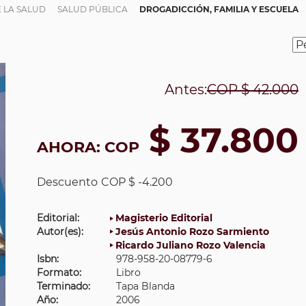
E LA SALUD
SALUD PÚBLICA
DROGADICCIÓN, FAMILIA Y ESCUELA
Antes:
COP
$ 42.000
$ 37.800
AHORA:
COP
Descuento
COP $ -4.200
Editorial:
Magisterio Editorial
Autor(es):
Jesús Antonio Rozo Sarmiento
Ricardo Juliano Rozo Valencia
Isbn:
978-958-20-08779-6
Formato:
Libro
Terminado:
Tapa Blanda
Año:
2006