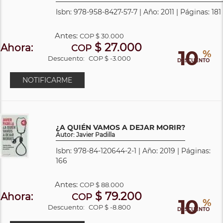
Isbn: 978-958-8427-57-7 | Año: 2011 | Páginas: 181
Antes:
COP
$ 30.000
$ 27.000
Ahora:
COP
10
%
Descuento:
COP $ -3.000
DESCUENTO
NOTIFICARME
¿A QUIÉN VAMOS A DEJAR MORIR?
Autor: Javier Padilla
Isbn: 978-84-120644-2-1 | Año: 2019 | Páginas:
166
Antes:
COP
$ 88.000
$ 79.200
Ahora:
COP
10
%
Descuento:
COP $ -8.800
DESCUENTO