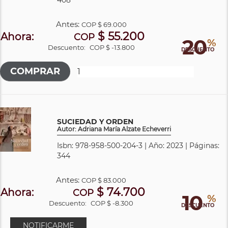
Antes:
COP
$ 69.000
$ 55.200
Ahora:
COP
20
%
Descuento:
COP $ -13.800
DESCUENTO
SUCIEDAD Y ORDEN
Autor: Adriana María Alzate Echeverri
Isbn: 978-958-500-204-3 | Año: 2023 | Páginas:
344
Antes:
COP
$ 83.000
$ 74.700
Ahora:
COP
10
%
Descuento:
COP $ -8.300
DESCUENTO
NOTIFICARME