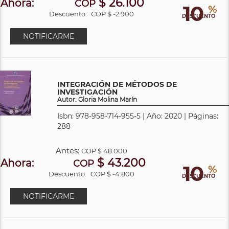
$ 26.100
Ahora:
COP
10
%
Descuento:
COP $ -2.900
DESCUENTO
NOTIFICARME
INTEGRACIÓN DE MÉTODOS DE
INVESTIGACIÓN
Autor: Gloria Molina Marín
Isbn: 978-958-714-955-5 | Año: 2020 | Páginas:
288
Antes:
COP
$ 48.000
$ 43.200
Ahora:
COP
10
%
Descuento:
COP $ -4.800
DESCUENTO
NOTIFICARME