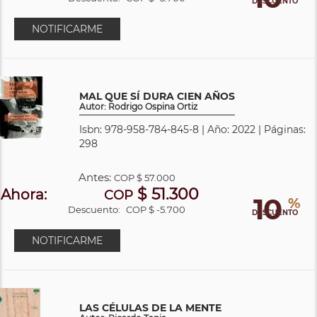
DESCUENTO
NOTIFICARME
MAL QUE SÍ DURA CIEN AÑOS
Autor: Rodrigo Ospina Ortiz
Isbn: 978-958-784-845-8 | Año: 2022 | Páginas:
298
Antes:
COP
$ 57.000
$ 51.300
Ahora:
COP
10
%
Descuento:
COP $ -5.700
DESCUENTO
NOTIFICARME
LAS CÉLULAS DE LA MENTE