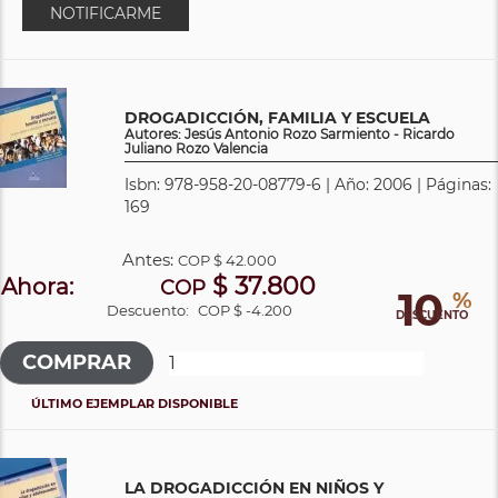
NOTIFICARME
DROGADICCIÓN, FAMILIA Y ESCUELA
Autores: Jesús Antonio Rozo Sarmiento - Ricardo
Juliano Rozo Valencia
Isbn: 978-958-20-08779-6 | Año: 2006 | Páginas:
169
Antes:
COP
$ 42.000
$ 37.800
Ahora:
COP
10
%
Descuento:
COP $ -4.200
DESCUENTO
ÚLTIMO EJEMPLAR DISPONIBLE
LA DROGADICCIÓN EN NIÑOS Y