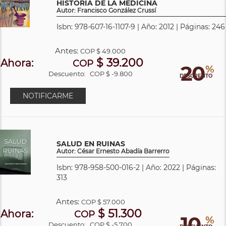
HISTORIA DE LA MEDICINA
Autor: Francisco González Crussí
Isbn: 978-607-16-1107-9 | Año: 2012 | Páginas: 246
Antes:
COP
$ 49.000
$ 39.200
Ahora:
COP
20
%
Descuento:
COP $ -9.800
DESCUENTO
NOTIFICARME
SALUD EN RUINAS
Autor: César Ernesto Abadía Barrerro
Isbn: 978-958-500-016-2 | Año: 2022 | Páginas:
313
Antes:
COP
$ 57.000
$ 51.300
Ahora:
COP
10
%
Descuento:
COP $ -5.700