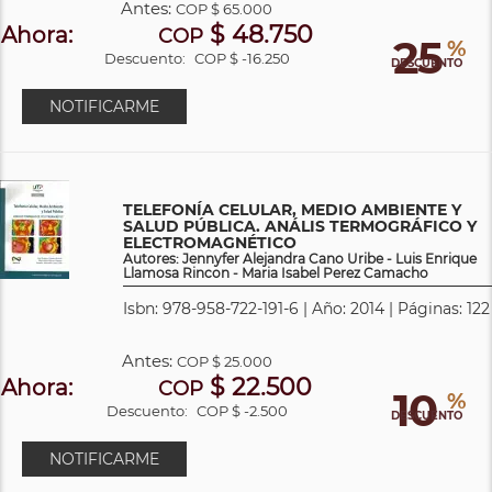
Antes:
COP
$ 65.000
$ 48.750
Ahora:
COP
25
%
Descuento:
COP $ -16.250
DESCUENTO
NOTIFICARME
TELEFONÍA CELULAR, MEDIO AMBIENTE Y
SALUD PÚBLICA. ANÁLIS TERMOGRÁFICO Y
ELECTROMAGNÉTICO
Autores: Jennyfer Alejandra Cano Uribe - Luis Enrique
Llamosa Rincon - Maria Isabel Perez Camacho
Isbn: 978-958-722-191-6 | Año: 2014 | Páginas: 122
Antes:
COP
$ 25.000
$ 22.500
Ahora:
COP
10
%
Descuento:
COP $ -2.500
DESCUENTO
NOTIFICARME