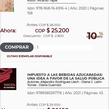
Autor: Ricardo Tapia
Isbn: 978-968-16-6916-4 | Año: 2020 | Páginas:
158
Antes:
COP
$ 28.000
$ 25.200
Ahora:
COP
10
%
Descuento:
COP $ -2.800
DESCUENTO
ÚLTIMO EJEMPLAR DISPONIBLE
IMPUESTO A LAS BEBIDAS AZUCARADAS:
UNA IDEA A FAVOR DE LA SALUD PÚBLICA
Autores: Alejandro Rodriguez Llach - Diana C. León
Torres - Diana Guarnizo
Isbn: 9789585597716 | Año: 2021 | Páginas: 45
Antes:
COP
$ 29.000