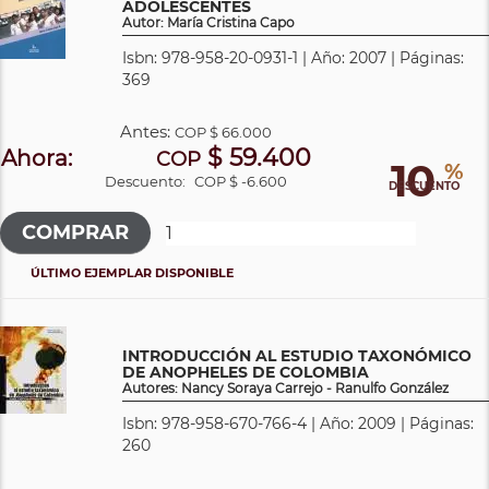
ADOLESCENTES
Autor: María Cristina Capo
Isbn: 978-958-20-0931-1 | Año: 2007 | Páginas:
369
Antes:
COP
$ 66.000
$ 59.400
Ahora:
COP
10
%
Descuento:
COP $ -6.600
DESCUENTO
ÚLTIMO EJEMPLAR DISPONIBLE
INTRODUCCIÓN AL ESTUDIO TAXONÓMICO
DE ANOPHELES DE COLOMBIA
Autores: Nancy Soraya Carrejo - Ranulfo González
Isbn: 978-958-670-766-4 | Año: 2009 | Páginas:
260