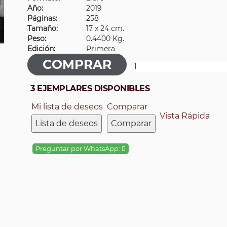
Año:
2019
Páginas:
258
Tamaño:
17 x 24 cm.
Peso:
0.4400 Kg.
Edición:
Primera
3 EJEMPLARES DISPONIBLES
Mi lista de deseos
Comparar
Vista Rápida
Lista de deseos
Comparar
Preguntar por WhatsApp: