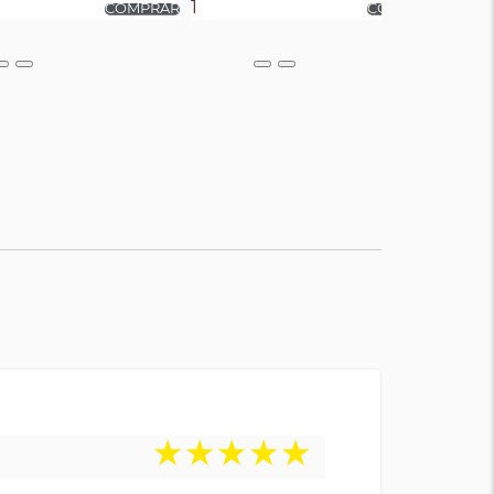
★
★
★
★
★