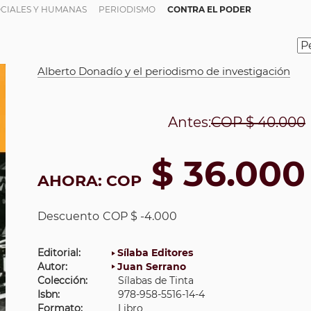
OCIALES Y HUMANAS
PERIODISMO
CONTRA EL PODER
Alberto Donadío y el periodismo de investigación
Antes:
COP
$ 40.000
$ 36.000
AHORA:
COP
Descuento
COP $ -4.000
Editorial:
Sílaba Editores
Autor:
Juan Serrano
Colección:
Sílabas de Tinta
Isbn:
978-958-5516-14-4
Formato:
Libro