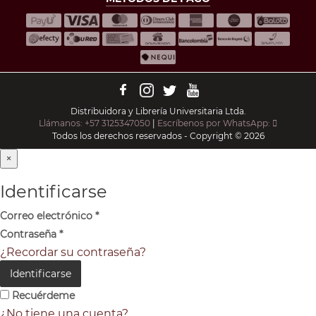
Distribuidora y Librería Universitaria Ltda.
Llámanos: +57 3125347050
|
Escríbenos por WhatsApp:
Todos los derechos reservados - Copyright © 2026
×
Identificarse
Correo electrónico
*
Contraseña
*
¿Recordar su contraseña?
Identificarse
Recuérdeme
¿No tiene una cuenta?