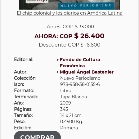
El chip colonial y los diarios en América Latina
Antes:
COP
$ 33.000
$ 26.400
AHORA:
COP
Descuento
COP $ -6.600
Editorial:
Fondo de Cultura
Económica
Autor:
Miguel Ángel Bastenier
Colección:
Nuevo Periodismo
Isbn:
978-958-38-0155-6
Formato:
Libro
Terminado:
Tapa Blanda
Año:
2009
Páginas:
345
Tamaño:
14 x 21 cm.
Peso:
0.4500 Kg.
Edición:
Primera