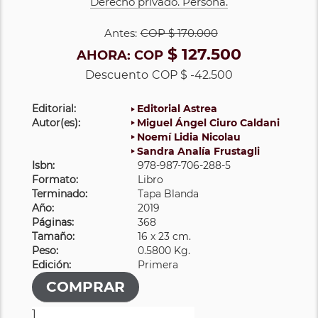
Derecho privado. Persona.
Antes:
COP
$ 170.000
$ 127.500
AHORA:
COP
Descuento
COP $ -42.500
Editorial:
Editorial Astrea
Autor(es):
Miguel Ángel Ciuro Caldani
Noemí Lidia Nicolau
Sandra Analía Frustagli
Isbn:
978-987-706-288-5
Formato:
Libro
Terminado:
Tapa Blanda
Año:
2019
Páginas:
368
Tamaño:
16 x 23 cm.
Peso:
0.5800 Kg.
Edición:
Primera