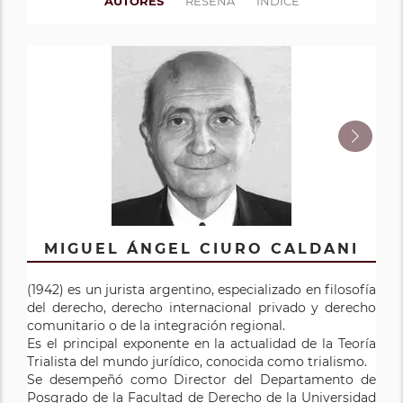
AUTORES
RESEÑA
ÍNDICE
MIGUEL ÁNGEL CIURO CALDANI
SANDRA ANALÍA FRUSTAGLI
NOEMÍ LIDIA NICOLAU
(1942) es un jurista argentino, especializado en filosofía
Doctora en Ciencia Jurídicas y Sociales. Investigadora
(1965) Abogada, título expedido por la Facultad de
del derecho, derecho internacional privado y derecho
Superior del CIUNR. Profesora honoraria de la UNR.
Derecho de la UNR. Doctoranda del Doctorado en
comunitario o de la integración regional.
Exprofesora titular ordinaria de Derecho Civil III.
Derecho (Facultad de Derecho, Universidad Nacional
Es el principal exponente en la actualidad de la Teoría
Directora de la Maestría en Derecho Privado y del
de Rosario). Profesora Adjunta por concurso -
Trialista del mundo jurídico, conocida como trialismo.
Centro de Investigaciones en Derecho Civil de la
dedicación simple- en la Cátedra deDerecho Civil III de
Se desempeñó como Director del Departamento de
Facultad de Derecho de la UNR. Profesora de
la Facultad de Derecho de la Universidad Nacionalde
Posgrado de la Facultad de Derecho de la Universidad
posgrados en diversas Universidades. Miembro de
Rosario. Profesora Adjunta de Derechos Reales e