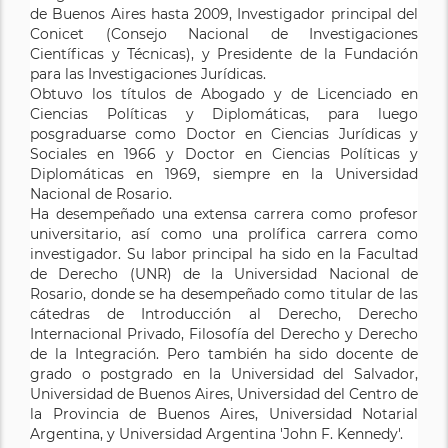
de Buenos Aires hasta 2009, Investigador principal del
Intelectuales en la Facultad deDerecho de la
diversas academias.
Conicet (Consejo Nacional de Investigaciones
Universidad Nacional del Centro. Profesora de Defensa
Científicas y Técnicas), y Presidente de la Fundación
de los Consumidores y Usuarios en la Facultad
Ver todos los titulos de este autor
para las Investigaciones Jurídicas.
deDerecho de la Universidad Nacional de Rosario.
Obtuvo los títulos de Abogado y de Licenciado en
Profesora a cargo del Seminario de Derecho de los
Ciencias Políticas y Diplomáticas, para luego
Consumidores y Usuarios en la Escuela Superior de
posgraduarse como Doctor en Ciencias Jurídicas y
Derecho de la Universidad Nacionaldel Centro de la
Sociales en 1966 y Doctor en Ciencias Políticas y
Pcia. de Buenos Aires. Tutor del Seminario de
Diplomáticas en 1969, siempre en la Universidad
Introducción a la Metodología de laInvestigación.
Nacional de Rosario.
Ha desempeñado una extensa carrera como profesor
Ver todos los titulos de este autor
universitario, así como una prolífica carrera como
investigador. Su labor principal ha sido en la Facultad
de Derecho (UNR) de la Universidad Nacional de
Rosario, donde se ha desempeñado como titular de las
cátedras de Introducción al Derecho, Derecho
Internacional Privado, Filosofía del Derecho y Derecho
de la Integración. Pero también ha sido docente de
grado o postgrado en la Universidad del Salvador,
Universidad de Buenos Aires, Universidad del Centro de
la Provincia de Buenos Aires, Universidad Notarial
Argentina, y Universidad Argentina 'John F. Kennedy'.