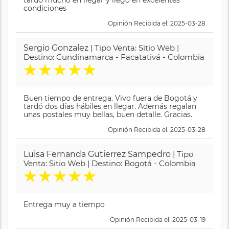
tardó mucho en llegar y llegó en excelentes
condiciones
Opinión Recibida el: 2025-03-28
Sergio Gonzalez
| Tipo Venta: Sitio Web |
Destino: Cundinamarca - Facatativá - Colombia
★
★
★
★
★
Buen tiempo de entrega. Vivo fuera de Bogotá y
tardó dos días hábiles en llegar. Además regalan
unas postales muy bellas, buen detalle. Gracias.
Opinión Recibida el: 2025-03-28
Luisa Fernanda Gutierrez Sampedro
| Tipo
Venta: Sitio Web | Destino: Bogotá - Colombia
★
★
★
★
★
Entrega muy a tiempo
Opinión Recibida el: 2025-03-19