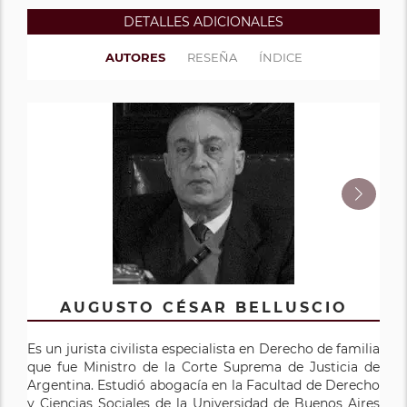
DETALLES ADICIONALES
AUTORES
RESEÑA
ÍNDICE
AUGUSTO CÉSAR BELLUSCIO
JORGE OMAR MAFFÍA
Es un jurista civilista especialista en Derecho de familia
Doctor en Derecho y Cencias Sociales por la
que fue Ministro de la Corte Suprema de Justicia de
Universidad de Buenos Aires (UBA). Exasesor legal del
Argentina. Estudió abogacía en la Facultad de Derecho
Ministerio de Trabajo de la Nación. Exprofesor titular de
y Ciencias Sociales de la Universidad de Buenos Aires
Derecho Civil V (Familia y Sucesiones) en las