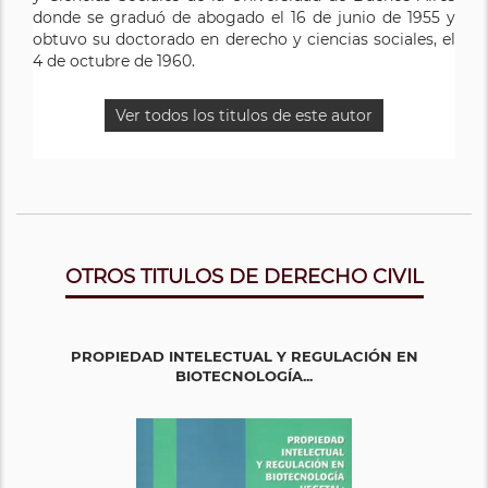
donde se graduó de abogado el 16 de junio de 1955 y
Facultades de Derecho y Ciencias Sociales de las
obtuvo su doctorado en derecho y ciencias sociales, el
Universidades de Buenos Aires y de La Plata.
4 de octubre de 1960.
Exsubprocurador del Tesoro de la Nación.
Ver todos los titulos de este autor
Ver todos los titulos de este autor
OTROS TITULOS DE DERECHO CIVIL
PROPIEDAD INTELECTUAL Y REGULACIÓN EN
BIOTECNOLOGÍA...