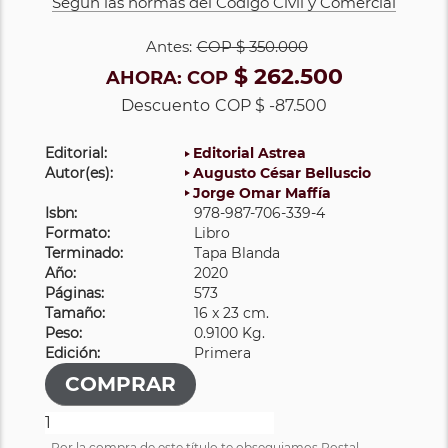
Según las normas del Código Civil y Comercial
Antes:
COP
$ 350.000
$ 262.500
AHORA:
COP
Descuento
COP $ -87.500
Editorial:
Editorial Astrea
Autor(es):
Augusto César Belluscio
Jorge Omar Maffía
Isbn:
978-987-706-339-4
Formato:
Libro
Terminado:
Tapa Blanda
Año:
2020
Páginas:
573
Tamaño:
16 x 23 cm.
Peso:
0.9100 Kg.
Edición:
Primera
Por la compra de este título te obsequiamos Postal.