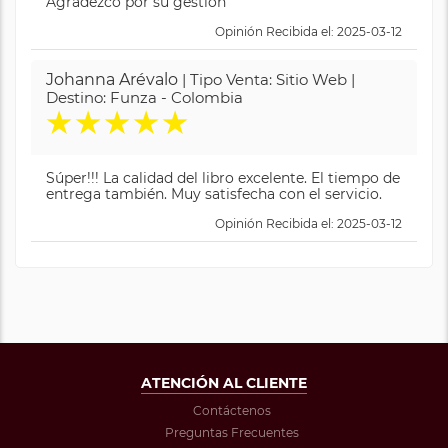
Agradezco por su gestión
Opinión Recibida el: 2025-03-12
Johanna Arévalo
| Tipo Venta: Sitio Web |
Destino: Funza - Colombia
★
★
★
★
★
Súper!!! La calidad del libro excelente. El tiempo de
entrega también. Muy satisfecha con el servicio.
Opinión Recibida el: 2025-03-12
ATENCIÓN AL CLIENTE
Contáctenos
Preguntas Frecuentes