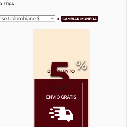
O-ÉTICA
5
%