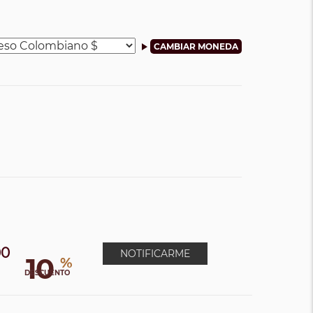
00
NOTIFICARME
10
%
DESCUENTO