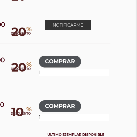
00
NOTIFICARME
20
%
DESCUENTO
00
20
%
0
DESCUENTO
00
10
%
DESCUENTO
ÚLTIMO EJEMPLAR DISPONIBLE