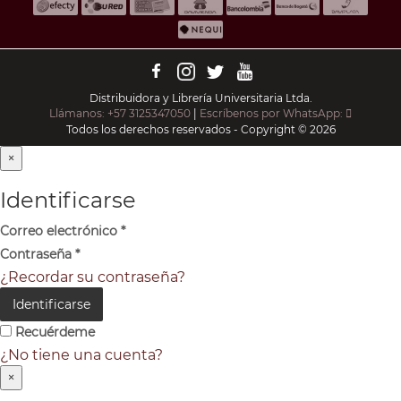
Distribuidora y Librería Universitaria Ltda.
Llámanos: +57 3125347050
|
Escríbenos por WhatsApp:
Todos los derechos reservados - Copyright © 2026
×
Identificarse
Correo electrónico
*
Contraseña
*
¿Recordar su contraseña?
Identificarse
Recuérdeme
¿No tiene una cuenta?
×