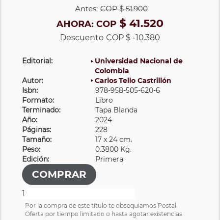
Antes:
COP
$ 51.900
$ 41.520
AHORA:
COP
Descuento
COP $ -10.380
Editorial:
Universidad Nacional de
Colombia
Autor:
Carlos Tello Castrillón
Isbn:
978-958-505-620-6
Formato:
Libro
Terminado:
Tapa Blanda
Año:
2024
Páginas:
228
Tamaño:
17 x 24 cm.
Peso:
0.3800 Kg.
Edición:
Primera
Por la compra de este título te obsequiamos Postal.
Oferta por tiempo limitado o hasta agotar existencias