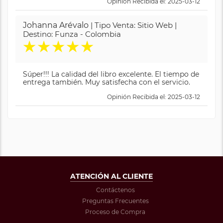
Opinión Recibida el: 2025-03-12
Johanna Arévalo
| Tipo Venta: Sitio Web |
Destino: Funza - Colombia
★
★
★
★
★
Súper!!! La calidad del libro excelente. El tiempo de
entrega también. Muy satisfecha con el servicio.
Opinión Recibida el: 2025-03-12
ATENCIÓN AL CLIENTE
Contáctenos
Preguntas Frecuentes
Proceso de Compra