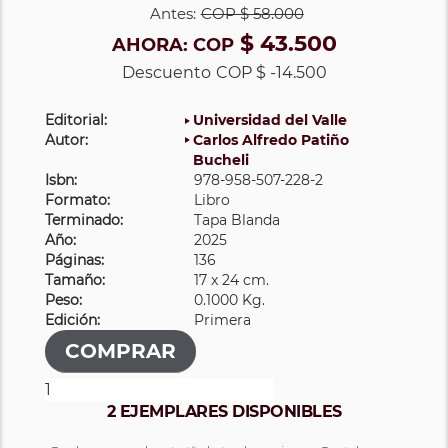
Antes:
COP
$ 58.000
$ 43.500
AHORA:
COP
Descuento
COP $ -14.500
Editorial:
Universidad del Valle
Autor:
Carlos Alfredo Patiño
Bucheli
Isbn:
978-958-507-228-2
Formato:
Libro
Terminado:
Tapa Blanda
Año:
2025
Páginas:
136
Tamaño:
17 x 24 cm.
Peso:
0.1000 Kg.
Edición:
Primera
2 EJEMPLARES DISPONIBLES