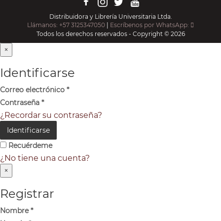
Distribuidora y Librería Universitaria Ltda.
Llámanos: +57 3125347050
|
Escríbenos por WhatsApp:
Todos los derechos reservados - Copyright © 2026
×
Identificarse
Correo electrónico
*
Contraseña
*
¿Recordar su contraseña?
Identificarse
Recuérdeme
¿No tiene una cuenta?
×
Registrar
Nombre
*