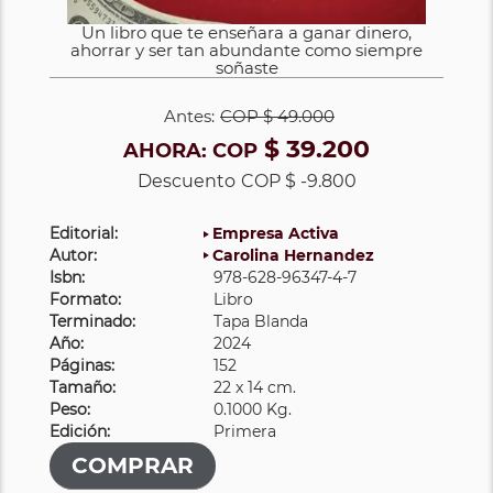
Un libro que te enseñara a ganar dinero,
ahorrar y ser tan abundante como siempre
soñaste
Antes:
COP
$ 49.000
$ 39.200
AHORA:
COP
Descuento
COP $ -9.800
Editorial:
Empresa Activa
Autor:
Carolina Hernandez
Isbn:
978-628-96347-4-7
Formato:
Libro
Terminado:
Tapa Blanda
Año:
2024
Páginas:
152
Tamaño:
22 x 14 cm.
Peso:
0.1000 Kg.
Edición:
Primera