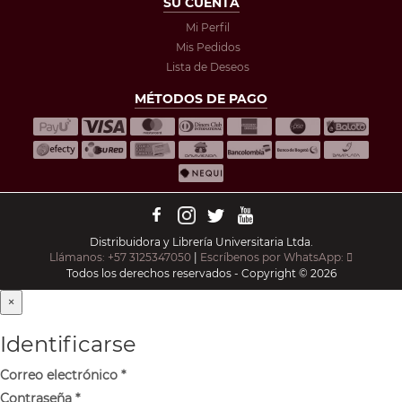
SU CUENTA
Mi Perfil
Mis Pedidos
Lista de Deseos
MÉTODOS DE PAGO
Distribuidora y Librería Universitaria Ltda.
Llámanos: +57 3125347050
|
Escríbenos por WhatsApp:
Todos los derechos reservados - Copyright © 2026
×
Identificarse
Correo electrónico
*
Contraseña
*