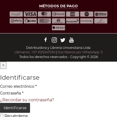
MÉTODOS DE PAGO
Distribuidora y Librería Universitaria Ltda.
Llámanos: +57 3125347050
|
Escríbenos por WhatsApp:
Todos los derechos reservados - Copyright © 2026
×
Identificarse
Correo electrónico
*
Contraseña
*
¿Recordar su contraseña?
Identificarse
Recuérdeme