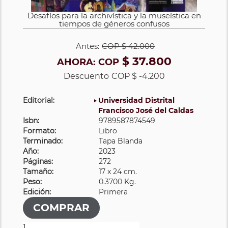
Desafíos para la archivística y la museística en
tiempos de géneros confusos
Antes:
COP
$ 42.000
$ 37.800
AHORA:
COP
Descuento
COP $ -4.200
Editorial:
Universidad Distrital
Francisco José del Caldas
Isbn:
9789587874549
Formato:
Libro
Terminado:
Tapa Blanda
Año:
2023
Páginas:
272
Tamaño:
17 x 24 cm.
Peso:
0.3700 Kg.
Edición:
Primera