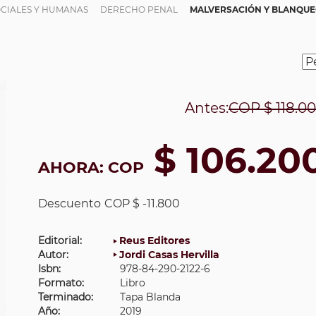
OCIALES Y HUMANAS
DERECHO PENAL
MALVERSACIÓN Y BLANQUE
Antes:
COP
$ 118.0
$ 106.20
AHORA:
COP
Descuento
COP $ -11.800
Editorial:
Reus Editores
Autor:
Jordi Casas Hervilla
Isbn:
978-84-290-2122-6
Formato:
Libro
Terminado:
Tapa Blanda
Año:
2019