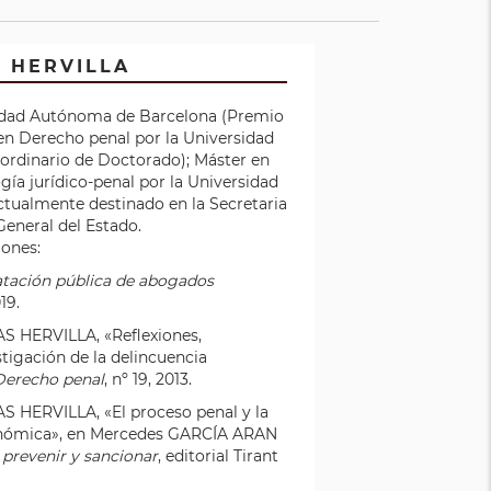
S HERVILLA
sidad Autónoma de Barcelona (Premio
 en Derecho penal por la Universidad
rdinario de Doctorado); Máster en
ogía jurídico-penal por la Universidad
actualmente destinado en la Secretaria
 General del Estado.
iones:
atación pública de abogados
19.
 HERVILLA, «Reflexiones,
tigación de la delincuencia
 Derecho penal
, nº 19, 2013.
 HERVILLA, «El proceso penal y la
conómica», en Mercedes GARCÍA ARAN
 prevenir y sancionar
, editorial Tirant