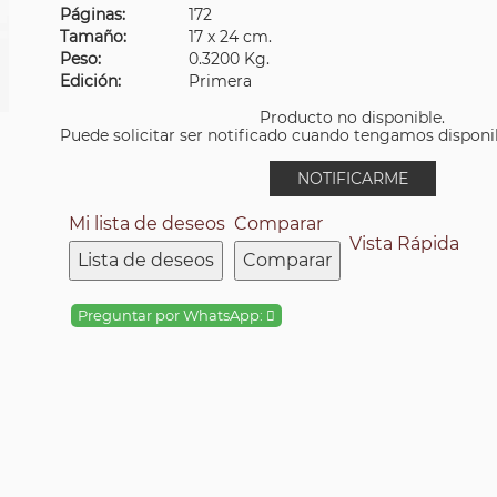
Páginas:
172
Tamaño:
17 x 24 cm.
Peso:
0.3200 Kg.
Edición:
Primera
Producto no disponible.
Puede solicitar ser notificado cuando tengamos disponibi
NOTIFICARME
Mi lista de deseos
Comparar
Vista Rápida
Lista de deseos
Comparar
Preguntar por WhatsApp: