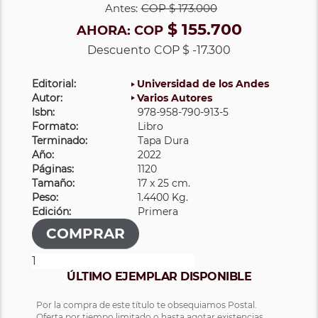
Antes:
COP
$ 173.000
$ 155.700
AHORA:
COP
Descuento
COP $ -17.300
Editorial:
Universidad de los Andes
Autor:
Varios Autores
Isbn:
978-958-790-913-5
Formato:
Libro
Terminado:
Tapa Dura
Año:
2022
Páginas:
1120
Tamaño:
17 x 25 cm.
Peso:
1.4400 Kg.
Edición:
Primera
ÚLTIMO EJEMPLAR DISPONIBLE
Por la compra de este título te obsequiamos Postal.
Oferta por tiempo limitado o hasta agotar existencias