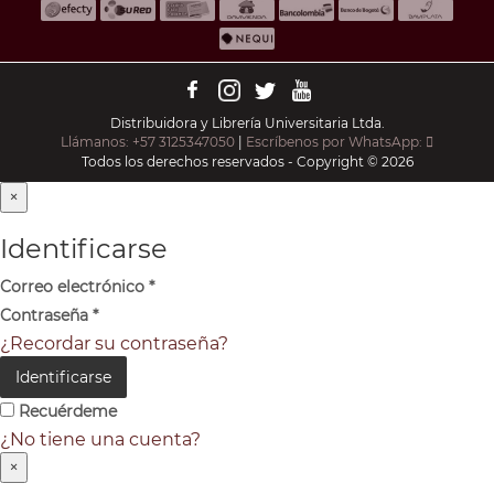
Distribuidora y Librería Universitaria Ltda.
Llámanos: +57 3125347050
|
Escríbenos por WhatsApp:
Todos los derechos reservados - Copyright © 2026
×
Identificarse
Correo electrónico
*
Contraseña
*
¿Recordar su contraseña?
Identificarse
Recuérdeme
¿No tiene una cuenta?
×