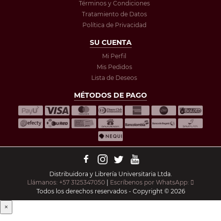
Términos y Condiciones
Tratamiento de Datos
Política de Privacidad
SU CUENTA
Mi Perfil
Mis Pedidos
Lista de Deseos
MÉTODOS DE PAGO
Distribuidora y Librería Universitaria Ltda.
Llámanos: +57 3125347050
|
Escríbenos por WhatsApp:
Todos los derechos reservados - Copyright © 2026
×