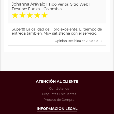
Johanna Arévalo
| Tipo Venta: Sitio Web |
Destino: Funza - Colombia
★
★
★
★
★
Súper!!! La calidad del libro excelente. El tiempo de
entrega también. Muy satisfecha con el servicio.
Opinión Recibida el: 2025-03-12
ATENCIÓN AL CLIENTE
Contáctenos
Preguntas Frecuentes
Proceso de Compra
INFORMACIÓN LEGAL