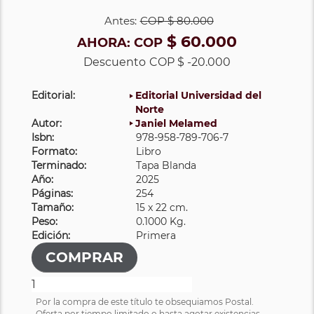
Antes:
COP
$ 80.000
$ 60.000
AHORA:
COP
Descuento
COP $ -20.000
Editorial:
Editorial Universidad del
Norte
Autor:
Janiel Melamed
Isbn:
978-958-789-706-7
Formato:
Libro
Terminado:
Tapa Blanda
Año:
2025
Páginas:
254
Tamaño:
15 x 22 cm.
Peso:
0.1000 Kg.
Edición:
Primera
Por la compra de este título te obsequiamos Postal.
Oferta por tiempo limitado o hasta agotar existencias