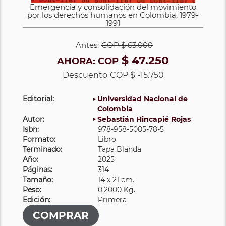
Emergencia y consolidación del movimiento
por los derechos humanos en Colombia, 1979-
1991
Antes:
COP
$ 63.000
$ 47.250
AHORA:
COP
Descuento
COP $ -15.750
Editorial:
Universidad Nacional de
Colombia
Autor:
Sebastián Hincapié Rojas
Isbn:
978-958-5005-78-5
Formato:
Libro
Terminado:
Tapa Blanda
Año:
2025
Páginas:
314
Tamaño:
14 x 21 cm.
Peso:
0.2000 Kg.
Edición:
Primera