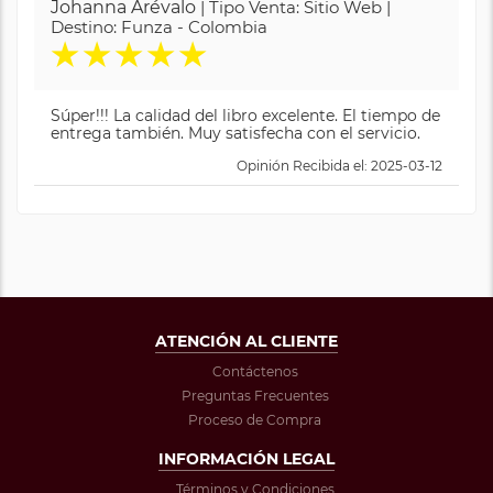
Johanna Arévalo
| Tipo Venta: Sitio Web |
Destino: Funza - Colombia
★
★
★
★
★
Súper!!! La calidad del libro excelente. El tiempo de
entrega también. Muy satisfecha con el servicio.
Opinión Recibida el: 2025-03-12
ATENCIÓN AL CLIENTE
Contáctenos
Preguntas Frecuentes
Proceso de Compra
INFORMACIÓN LEGAL
Términos y Condiciones