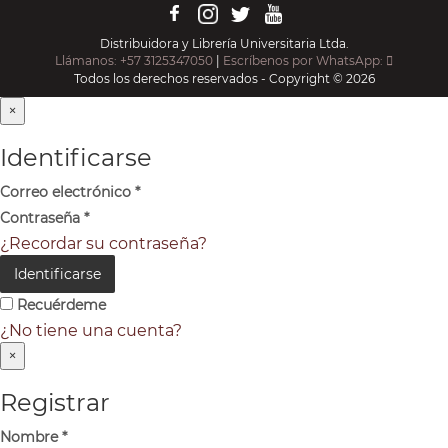
Distribuidora y Librería Universitaria Ltda.
Llámanos: +57 3125347050
|
Escríbenos por WhatsApp:
Todos los derechos reservados - Copyright © 2026
×
Identificarse
Correo electrónico
*
Contraseña
*
¿Recordar su contraseña?
Identificarse
Recuérdeme
¿No tiene una cuenta?
×
Registrar
Nombre
*