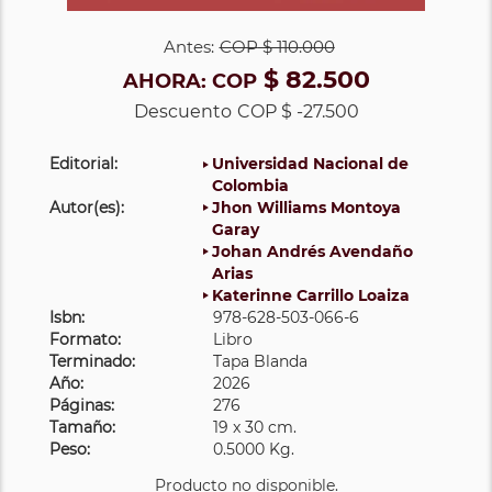
Antes:
COP
$ 110.000
$ 82.500
AHORA:
COP
Descuento
COP $ -27.500
Editorial:
Universidad Nacional de
Colombia
Autor(es):
Jhon Williams Montoya
Garay
Johan Andrés Avendaño
Arias
Katerinne Carrillo Loaiza
Isbn:
978-628-503-066-6
Formato:
Libro
Terminado:
Tapa Blanda
Año:
2026
Páginas:
276
Tamaño:
19 x 30 cm.
Peso:
0.5000 Kg.
Producto no disponible.