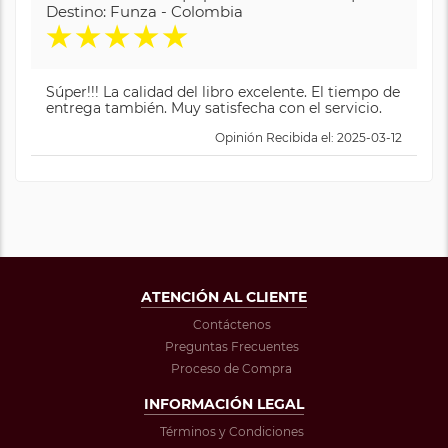
Destino: Funza - Colombia
★
★
★
★
★
Súper!!! La calidad del libro excelente. El tiempo de
entrega también. Muy satisfecha con el servicio.
Opinión Recibida el: 2025-03-12
ATENCIÓN AL CLIENTE
Contáctenos
Preguntas Frecuentes
Proceso de Compra
INFORMACIÓN LEGAL
Términos y Condiciones