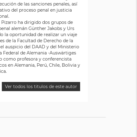
jecución de las sanciones penales, así
ivo del proceso penal en justicia
onal.
 Pizarro ha dirigido dos grupos de
 penal alemán Günther Jakobs y Urs
o la oportunidad de realizar un viaje
es de la Facultad de Derecho de la
l auspicio del DAAD y del Ministerio
ca Federal de Alemania -Auswärtiges
do como profesora y conferencista
os en Alemania, Perú, Chile, Bolivia y
ica.
Ver todos los titulos de este autor