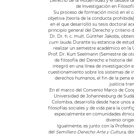
Derecho de la Modernidad y el debate d
de Investigación en Filosof
Su proceso de formación inició en el 
objetiva (teoría de la conducta prohibi
en el que desarrolló su tesis doctoral a
principio general del Derecho y criterio d
Dr. Dr. h. c. mult. Günther Jakobs, obte
cum laude
. Durante su estancia de estu
realizar un semestre académico en la U
Prof. Dr. Kurt Seelmann (Semestre de oto
de filosofía del Derecho e historia de
integró en una línea de investigación e
cuestionamiento sobre los sistemas de i
derechos humanos, el fin de la pena en
justicia tra
En el marco del Convenio Marco de Coo
Universidad de Johannesburg de Sudáf
Colombia, desarrolla desde hace unos a
filosofías sociales y de vida para la confi
especialmente en comunidades étnica
diverso orige
Igualmente, es junto con la Profesor
del
Semillero Derecho Arte y Cultura
, do