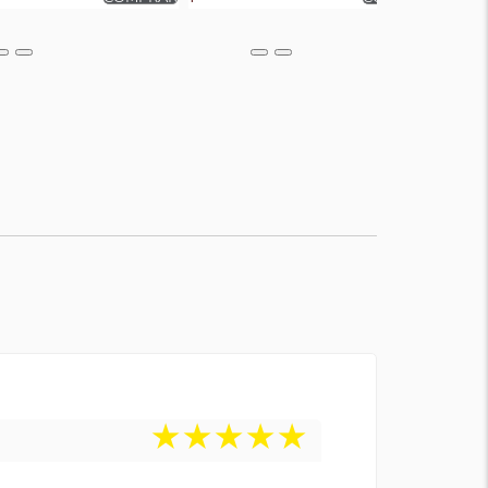
★
★
★
★
★