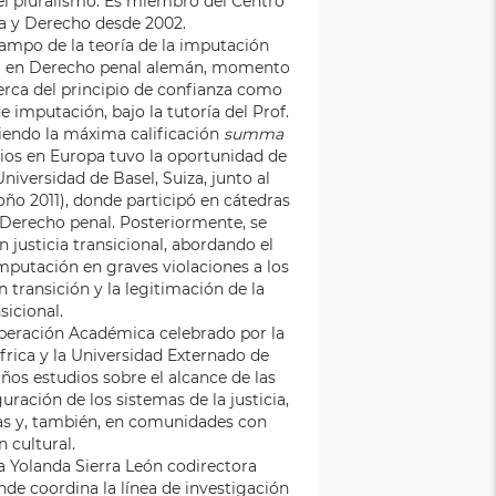
el pluralismo. Es miembro del Centro
ía y Derecho desde 2002.
campo de la teoría de la imputación
da) en Derecho penal alemán, momento
cerca del principio de confianza como
e imputación, bajo la tutoría del Prof.
niendo la máxima calificación
summa
dios en Europa tuvo la oportunidad de
niversidad de Basel, Suiza, junto al
ño 2011), donde participó en cátedras
l Derecho penal. Posteriormente, se
n justicia transicional, abordando el
mputación en graves violaciones a los
 transición y la legitimación de la
nsicional.
peración Académica celebrado por la
rica y la Universidad Externado de
ños estudios sobre el alcance de las
guración de los sistemas de la justicia,
s y, también, en comunidades con
n cultural.
a Yolanda Sierra León codirectora
nde coordina la línea de investigación