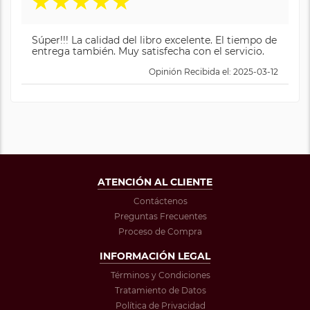
★
★
★
★
★
Súper!!! La calidad del libro excelente. El tiempo de
entrega también. Muy satisfecha con el servicio.
Opinión Recibida el: 2025-03-12
ATENCIÓN AL CLIENTE
Contáctenos
Preguntas Frecuentes
Proceso de Compra
INFORMACIÓN LEGAL
Términos y Condiciones
Tratamiento de Datos
Política de Privacidad