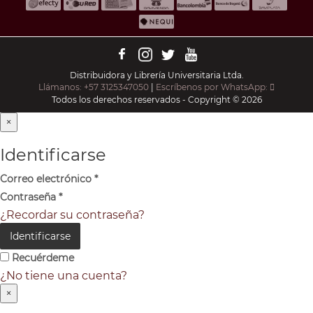
Distribuidora y Librería Universitaria Ltda.
Llámanos: +57 3125347050
|
Escríbenos por WhatsApp:
Todos los derechos reservados - Copyright © 2026
×
Identificarse
Correo electrónico
*
Contraseña
*
¿Recordar su contraseña?
Identificarse
Recuérdeme
¿No tiene una cuenta?
×