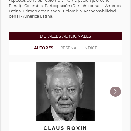
Aspectos penales - Colombia. Participación (Derecho
Penal) - Colombia. Participación (Derecho penal) - América
Latina. Crimen organizado - Colombia. Responsabilidad
penal - América Latina.
DETALLES ADICIONALES
AUTORES
RESEÑA
ÍNDICE
ROLF D. HERZBERG
THOMAS ROTSCH
CLAUS ROXIN
HARRO OTTO
KAI AMBOS