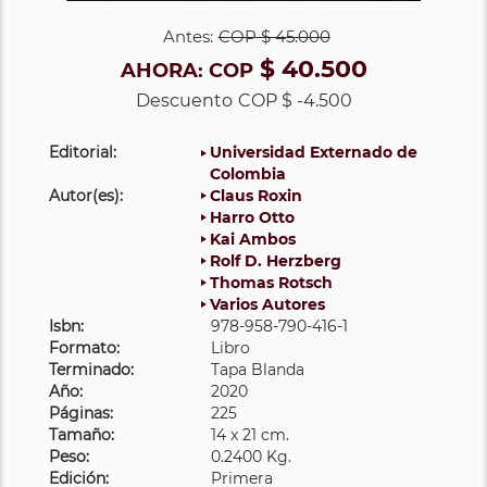
Antes:
COP
$ 45.000
$ 40.500
AHORA:
COP
Descuento
COP $ -4.500
Editorial:
Universidad Externado de
Colombia
Autor(es):
Claus Roxin
Harro Otto
Kai Ambos
Rolf D. Herzberg
Thomas Rotsch
Varios Autores
Isbn:
978-958-790-416-1
Formato:
Libro
Terminado:
Tapa Blanda
Año:
2020
Páginas:
225
Tamaño:
14 x 21 cm.
Peso:
0.2400 Kg.
Edición:
Primera