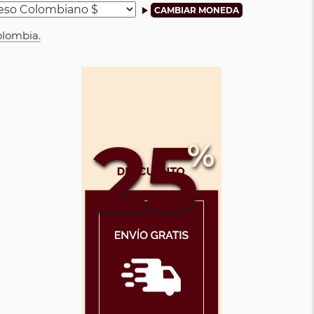
olombia.
25
%