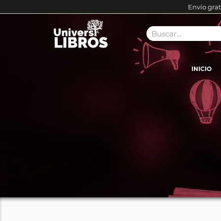
Envío grat
INICIO