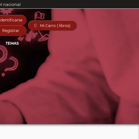
el nacional
Identificarse

Mi Carro ( libros)
Registrar
TEMAS