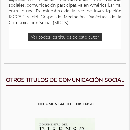
tecnologías digitales. Miembro del Observatorio de los
Trabajo de Comunicación y Salud en la Asociación
sociales, comunicación participativa en América Larina,
Contenidos Audiovisuales (OCA) y del Grupo de
Latinoamericana de Investigadores de la
entre otras. Es miembro de la red de investigación
Mediación Dialéctica de la Comunicación Social
Comunicación (ALAIC).
RICCAP y del Grupo de Mediación Dialéctica de la
(MDCS).
Comunicación Social (MDCS).
Ver todos los titulos de este autor
Ver todos los titulos de este autor
Ver todos los titulos de este autor
OTROS TITULOS DE COMUNICACIÓN SOCIAL
DOCUMENTAL DEL DISENSO