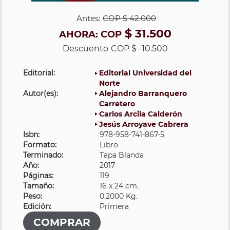
Antes:
COP
$ 42.000
$ 31.500
AHORA:
COP
Descuento
COP $ -10.500
Editorial:
Editorial Universidad del
Norte
Autor(es):
Alejandro Barranquero
Carretero
Carlos Arcila Calderón
Jesús Arroyave Cabrera
Isbn:
978-958-741-867-5
Formato:
Libro
Terminado:
Tapa Blanda
Año:
2017
Páginas:
119
Tamaño:
16 x 24 cm.
Peso:
0.2000 Kg.
Edición:
Primera