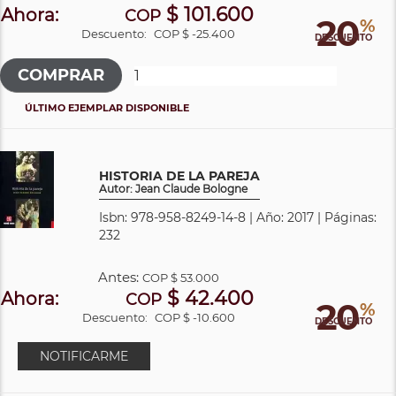
$ 101.600
Ahora:
COP
20
%
Descuento:
COP $ -25.400
DESCUENTO
ÚLTIMO EJEMPLAR DISPONIBLE
HISTORIA DE LA PAREJA
Autor: Jean Claude Bologne
Isbn: 978-958-8249-14-8 | Año: 2017 | Páginas:
232
Antes:
COP
$ 53.000
$ 42.400
Ahora:
COP
20
%
Descuento:
COP $ -10.600
DESCUENTO
NOTIFICARME