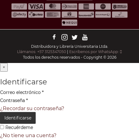
Distribuidora y Librería Universitaria Ltda.
Llámanos: +57 3125347050
|
Escríbenos por WhatsApp:
Todos los derechos reservados - Copyright © 2026
×
Identificarse
Correo electrónico
*
Contraseña
*
¿Recordar su contraseña?
Identificarse
Recuérdeme
¿No tiene una cuenta?