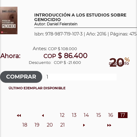
INTRODUCCIÓN A LOS ESTUDIOS SOBRE
GENOCIDIO
Autor: Daniel Feierstein
Isbn: 978-987-719-107-3 | Año: 2016 | Páginas: 475
Antes:
COP
$ 108.000
$ 86.400
Ahora:
COP
20
%
Descuento:
COP $ -21.600
DESCUENTO
ÚLTIMO EJEMPLAR DISPONIBLE
Inicio
Anterior
12
13
14
15
16
17
18
19
20
21
Siguiente
Final