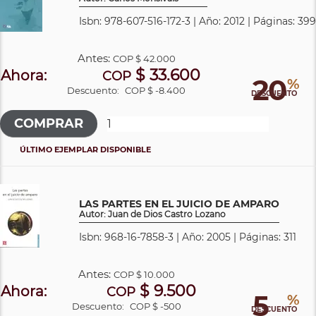
Isbn: 978-607-516-172-3 | Año: 2012 | Páginas: 399
Antes:
COP
$ 42.000
$ 33.600
Ahora:
COP
20
%
Descuento:
COP $ -8.400
DESCUENTO
ÚLTIMO EJEMPLAR DISPONIBLE
LAS PARTES EN EL JUICIO DE AMPARO
Autor: Juan de Dios Castro Lozano
Isbn: 968-16-7858-3 | Año: 2005 | Páginas: 311
Antes:
COP
$ 10.000
$ 9.500
Ahora:
COP
5
%
Descuento:
COP $ -500
DESCUENTO