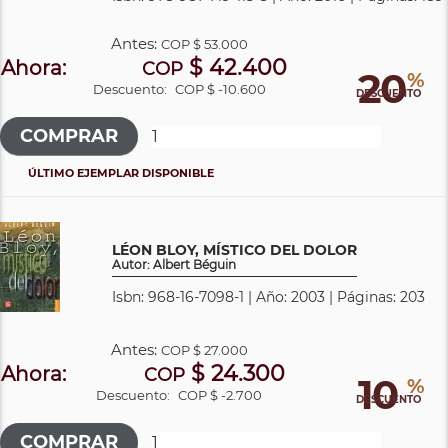
Antes:
COP
$ 53.000
$ 42.400
Ahora:
COP
20
%
Descuento:
COP $ -10.600
DESCUENTO
ÚLTIMO EJEMPLAR DISPONIBLE
LÉON BLOY, MÍSTICO DEL DOLOR
Autor: Albert Béguin
Isbn: 968-16-7098-1 | Año: 2003 | Páginas: 203
Antes:
COP
$ 27.000
$ 24.300
Ahora:
COP
10
%
Descuento:
COP $ -2.700
DESCUENTO