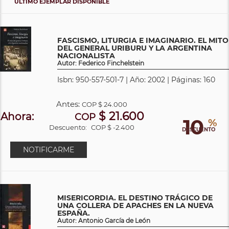
ÚLTIMO EJEMPLAR DISPONIBLE
FASCISMO, LITURGIA E IMAGINARIO. EL MITO
DEL GENERAL URIBURU Y LA ARGENTINA
NACIONALISTA
Autor: Federico Finchelstein
Isbn: 950-557-501-7 | Año: 2002 | Páginas: 160
Antes:
COP
$ 24.000
$ 21.600
Ahora:
COP
10
%
Descuento:
COP $ -2.400
DESCUENTO
NOTIFICARME
MISERICORDIA. EL DESTINO TRÁGICO DE
UNA COLLERA DE APACHES EN LA NUEVA
ESPAÑA.
Autor: Antonio García de León