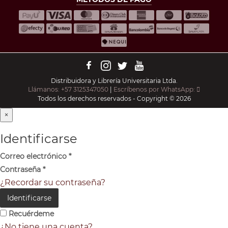
Distribuidora y Librería Universitaria Ltda.
Llámanos: +57 3125347050
|
Escríbenos por WhatsApp:
Todos los derechos reservados - Copyright © 2026
×
Identificarse
Correo electrónico
*
Contraseña
*
¿Recordar su contraseña?
Identificarse
Recuérdeme
¿No tiene una cuenta?