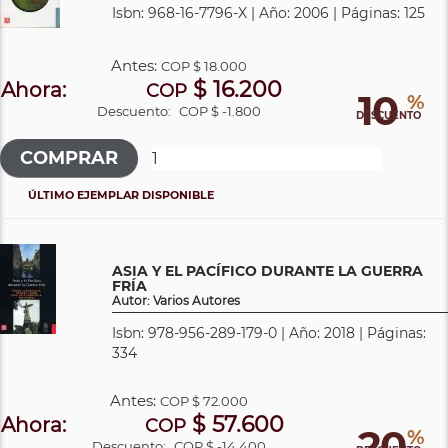
Isbn: 968-16-7796-X | Año: 2006 | Páginas: 125
Antes:
COP
$ 18.000
$ 16.200
Ahora:
COP
10
%
Descuento:
COP $ -1.800
DESCUENTO
ÚLTIMO EJEMPLAR DISPONIBLE
ASIA Y EL PACÍFICO DURANTE LA GUERRA
FRÍA
Autor: Varios Autores
Isbn: 978-956-289-179-0 | Año: 2018 | Páginas:
334
Antes:
COP
$ 72.000
$ 57.600
Ahora:
COP
20
%
Descuento:
COP $ -14.400