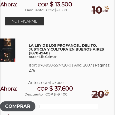
$ 13.500
Ahora:
COP
10
%
Descuento:
COP $ -1.500
DESCUENTO
NOTIFICARME
LA LEY DE LOS PROFANOS.. DELITO,
JUSTICIA Y CULTURA EN BUENOS AIRES
(1870-1940)
Autor: Lila Caimari
Isbn: 978-950-557-720-0 | Año: 2007 | Páginas:
276
Antes:
COP
$ 47.000
$ 37.600
Ahora:
COP
20
%
Descuento:
COP $ -9.400
DESCUENTO