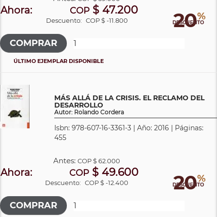
$ 47.200
Ahora:
COP
20
%
Descuento:
COP $ -11.800
DESCUENTO
ÚLTIMO EJEMPLAR DISPONIBLE
MÁS ALLÁ DE LA CRISIS. EL RECLAMO DEL
DESARROLLO
Autor: Rolando Cordera
Isbn: 978-607-16-3361-3 | Año: 2016 | Páginas:
455
Antes:
COP
$ 62.000
$ 49.600
Ahora:
COP
20
%
Descuento:
COP $ -12.400
DESCUENTO