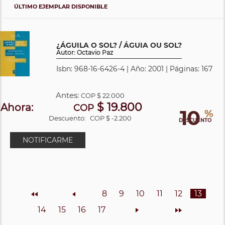
ÚLTIMO EJEMPLAR DISPONIBLE
¿ÁGUILA O SOL? / ÁGUIA OU SOL?
Autor: Octavio Paz
Isbn: 968-16-6426-4 | Año: 2001 | Páginas: 167
Antes:
COP
$ 22.000
$ 19.800
Ahora:
COP
10
%
Descuento:
COP $ -2.200
DESCUENTO
NOTIFICARME
Inicio
Anterior
8
9
10
11
12
13
14
15
16
17
Siguiente
Final