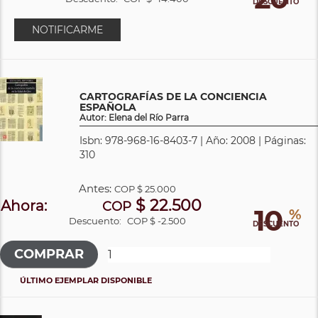
DESCUENTO
NOTIFICARME
CARTOGRAFÍAS DE LA CONCIENCIA
ESPAÑOLA
Autor: Elena del Río Parra
Isbn: 978-968-16-8403-7 | Año: 2008 | Páginas:
310
Antes:
COP
$ 25.000
$ 22.500
Ahora:
COP
10
%
Descuento:
COP $ -2.500
DESCUENTO
ÚLTIMO EJEMPLAR DISPONIBLE