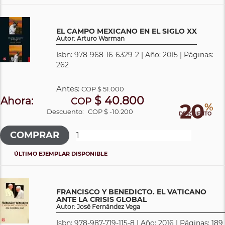
EL CAMPO MEXICANO EN EL SIGLO XX
Autor: Arturo Warman
Isbn: 978-968-16-6329-2 | Año: 2015 | Páginas:
262
Antes:
COP
$ 51.000
$ 40.800
Ahora:
COP
20
%
Descuento:
COP $ -10.200
DESCUENTO
ÚLTIMO EJEMPLAR DISPONIBLE
FRANCISCO Y BENEDICTO. EL VATICANO
ANTE LA CRISIS GLOBAL
Autor: José Fernández Vega
Isbn: 978-987-719-115-8 | Año: 2016 | Páginas: 189