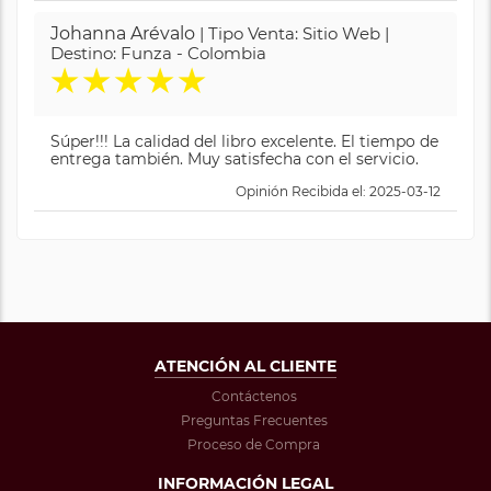
Johanna Arévalo
| Tipo Venta: Sitio Web |
Destino: Funza - Colombia
★
★
★
★
★
Súper!!! La calidad del libro excelente. El tiempo de
entrega también. Muy satisfecha con el servicio.
Opinión Recibida el: 2025-03-12
ATENCIÓN AL CLIENTE
Contáctenos
Preguntas Frecuentes
Proceso de Compra
INFORMACIÓN LEGAL