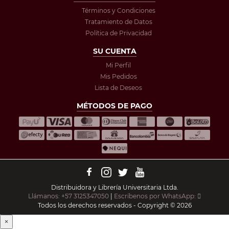
Términos y Condiciones
Tratamiento de Datos
Política de Privacidad
SU CUENTA
Mi Perfil
Mis Pedidos
Lista de Deseos
MÉTODOS DE PAGO
Distribuidora y Librería Universitaria Ltda.
Llámanos: +57 3125347050
|
Escríbenos por WhatsApp:
Todos los derechos reservados - Copyright © 2026
×