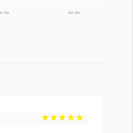
★
★
★
★
★