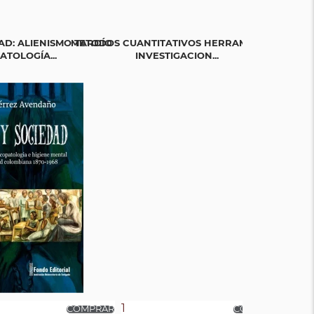
AD: ALIENISMO TARDÍO
METODOS CUANTITATIVOS HERRAMIENTAS
NUTRICIÓN
ATOLOGÍA...
INVESTIGACION...