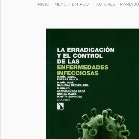
INICIO
MENU_ITEM_ROOT
AUTORES
MARÍA J