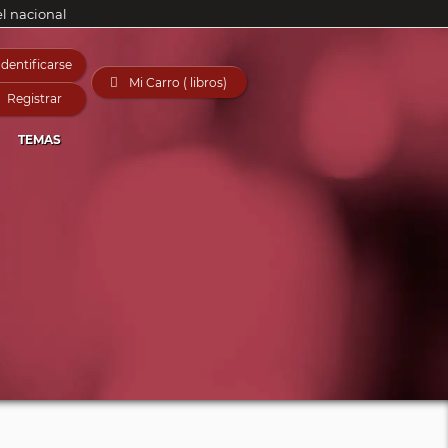
el nacional
Identificarse

Mi Carro ( libros)
Registrar
TEMAS