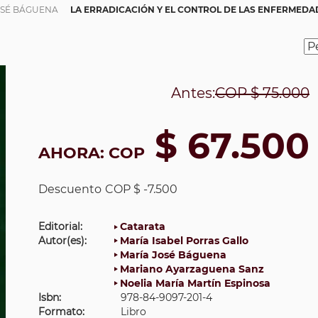
OSÉ BÁGUENA
LA ERRADICACIÓN Y EL CONTROL DE LAS ENFERMEDA
Antes:
COP
$ 75.000
$ 67.500
AHORA:
COP
Descuento
COP $ -7.500
Editorial:
Catarata
Autor(es):
María Isabel Porras Gallo
María José Báguena
Mariano Ayarzaguena Sanz
Noelia María Martín Espinosa
Isbn:
978-84-9097-201-4
Formato:
Libro