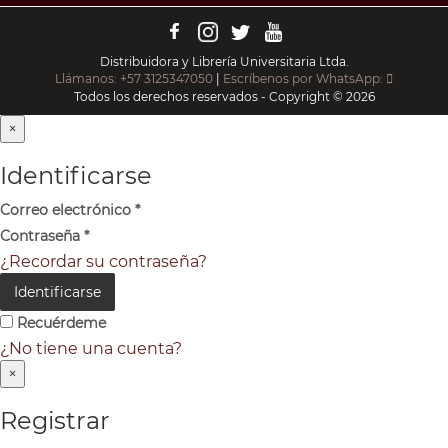
Distribuidora y Librería Universitaria Ltda.
Llámanos: +57 3125347050
|
Escríbenos por WhatsApp:
Todos los derechos reservados - Copyright © 2026
×
Identificarse
Correo electrónico
*
Contraseña
*
¿Recordar su contraseña?
Identificarse
Recuérdeme
¿No tiene una cuenta?
×
Registrar