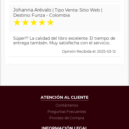
Johanna Arévalo
| Tipo Venta: Sitio Web |
Destino: Funza - Colombia
★
★
★
★
★
Súper!!! La calidad del libro excelente. El tiempo de
entrega también. Muy satisfecha con el servicio.
Opinión Recibida el: 2025-03-12
ATENCIÓN AL CLIENTE
Contáctenos
Preguntas Frecuentes
Proceso de Compra
INFORMACIÓN LEGAL