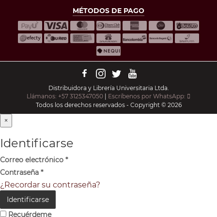
MÉTODOS DE PAGO
Distribuidora y Librería Universitaria Ltda.
Llámanos: +57 3125347050
|
Escríbenos por WhatsApp:
Todos los derechos reservados - Copyright © 2026
×
Identificarse
Correo electrónico
*
Contraseña
*
¿Recordar su contraseña?
Identificarse
Recuérdeme