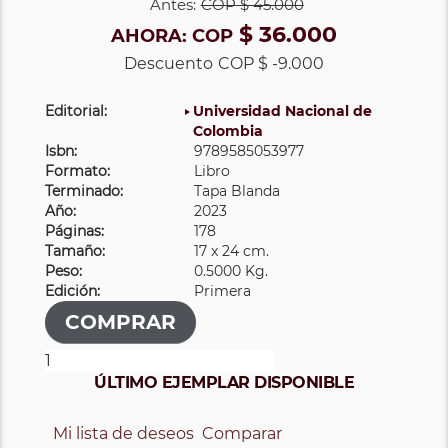
Antes:
COP
$ 45.000
$ 36.000
AHORA:
COP
Descuento
COP $ -9.000
Editorial:
Universidad Nacional de
Colombia
Isbn:
9789585053977
Formato:
Libro
Terminado:
Tapa Blanda
Año:
2023
Páginas:
178
Tamaño:
17 x 24 cm.
Peso:
0.5000 Kg.
Edición:
Primera
ÚLTIMO EJEMPLAR DISPONIBLE
Mi lista de deseos
Comparar