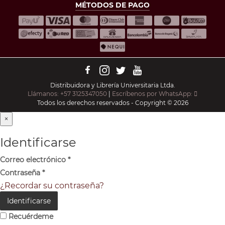
MÉTODOS DE PAGO
Distribuidora y Librería Universitaria Ltda.
Llámanos: +57 3125347050
|
Escríbenos por WhatsApp:
Todos los derechos reservados - Copyright © 2026
×
Identificarse
Correo electrónico
*
Contraseña
*
¿Recordar su contraseña?
Identificarse
Recuérdeme