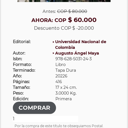
Antes:
COP
$ 80.000
$ 60.000
AHORA:
COP
Descuento
COP $ -20.000
Editorial:
Universidad Nacional de
Colombia
Autor:
Augusto Ángel Maya
Isbn:
978-628-5031-24-3
Formato:
Libro
Terminado:
Tapa Dura
Año:
20226
Páginas:
416
Tamaño:
17 x 24 cm.
Peso:
3.0000 Kg.
Edición:
Primera
Por la compra de este título te obsequiamos Postal.