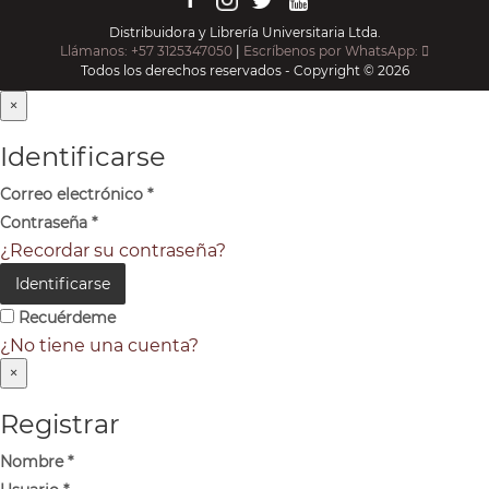
Distribuidora y Librería Universitaria Ltda.
Llámanos: +57 3125347050
|
Escríbenos por WhatsApp:
Todos los derechos reservados - Copyright © 2026
×
Identificarse
Correo electrónico
*
Contraseña
*
¿Recordar su contraseña?
Identificarse
Recuérdeme
¿No tiene una cuenta?
×
Registrar
Nombre
*