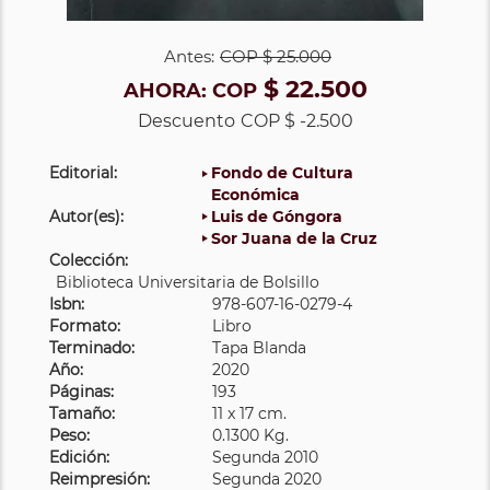
Antes:
COP
$ 25.000
$ 22.500
AHORA:
COP
Descuento
COP $ -2.500
Editorial:
Fondo de Cultura
Económica
Autor(es):
Luis de Góngora
Sor Juana de la Cruz
Colección:
Biblioteca Universitaria de Bolsillo
Isbn:
978-607-16-0279-4
Formato:
Libro
Terminado:
Tapa Blanda
Año:
2020
Páginas:
193
Tamaño:
11 x 17 cm.
Peso:
0.1300 Kg.
Edición:
Segunda 2010
Reimpresión:
Segunda 2020