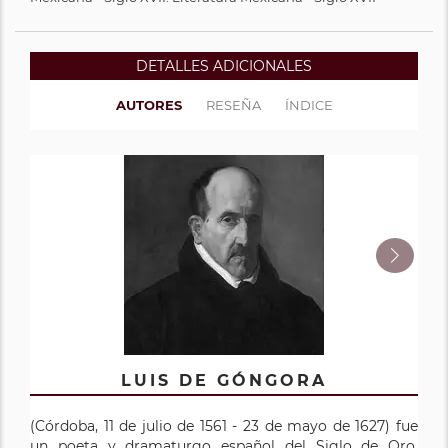
DETALLES ADICIONALES
AUTORES
RESEÑA
ÍNDICE
SOR JUANA DE LA CRUZ
LUIS DE GÓNGORA
​(Córdoba, 11 de julio de 1561 - 23 de mayo de 1627) fue
(San Miguel Nepantla, Nueva España, 12 de noviembre
un poeta y dramaturgo español del Siglo de Oro,
de 1648 - México, Nueva España, 17 de abril de 1695),​