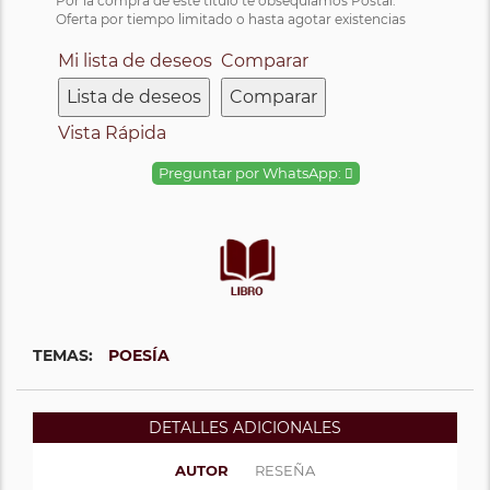
Por la compra de este título te obsequiamos Postal.
Oferta por tiempo limitado o hasta agotar existencias
Mi lista de deseos
Comparar
Lista de deseos
Comparar
Vista Rápida
Preguntar por WhatsApp:
TEMAS:
POESÍA
DETALLES ADICIONALES
AUTOR
RESEÑA