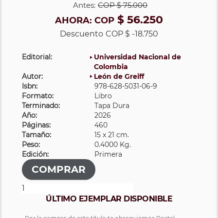
Antes:
COP
$ 75.000
$ 56.250
AHORA:
COP
Descuento
COP $ -18.750
Editorial:
Universidad Nacional de
Colombia
Autor:
León de Greiff
Isbn:
978-628-5031-06-9
Formato:
Libro
Terminado:
Tapa Dura
Año:
2026
Páginas:
460
Tamaño:
15 x 21 cm.
Peso:
0.4000 Kg.
Edición:
Primera
ÚLTIMO EJEMPLAR DISPONIBLE