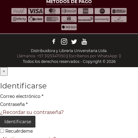
MÉTODOS DE PAGO
Distribuidora y Librería Universitaria Ltda.
Llámanos: +57 3125347050
|
Escríbenos por WhatsApp:
Todos los derechos reservados - Copyright © 2026
×
Identificarse
Correo electrónico
*
Contraseña
*
¿Recordar su contraseña?
Identificarse
Recuérdeme