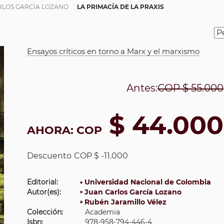
RLOS GARCÍA LOZANO
LA PRIMACÍA DE LA PRAXIS
Ensayos críticos en torno a Marx y el marxismo
Antes:
COP
$ 55.000
$ 44.000
AHORA:
COP
Descuento
COP $ -11.000
Editorial:
Universidad Nacional de Colombia
Autor(es):
Juan Carlos García Lozano
Rubén Jaramillo Vélez
Colección:
Academia
Isbn:
978-958-794-446-4