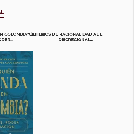
AL
N COLOMBIA? ÉLITES,
CRITERIOS DE RACIONALIDAD AL EJERCICIO
LA GUERRA EN
DER...
DISCRECIONAL...