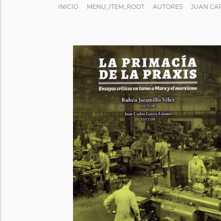
INICIO
MENU_ITEM_ROOT
AUTORES
JUAN CA