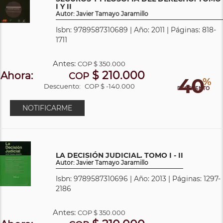
I Y II
Autor: Javier Tamayo Jaramillo
Isbn: 9789587310689 | Año: 2011 | Páginas: 818-
1711
Antes:
COP
$ 350.000
$ 210.000
Ahora:
COP
40
%
Descuento:
COP $ -140.000
DESCUENTO
NOTIFICARME
LA DECISIÓN JUDICIAL. TOMO I - II
Autor: Javier Tamayo Jaramillo
Isbn: 9789587310696 | Año: 2013 | Páginas: 1297-
2186
Antes:
COP
$ 350.000