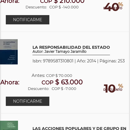
$ 210.000
Ahora:
COP
40
%
Descuento:
COP $ -140.000
DESCUENTO
NOTIFICARME
LA RESPONSABILIDAD DEL ESTADO
Autor: Javier Tamayo Jaramillo
Isbn: 9789587310801 | Año: 2014 | Páginas: 253
Antes:
COP
$ 70.000
$ 63.000
Ahora:
COP
10
%
Descuento:
COP $ -7.000
DESCUENTO
NOTIFICARME
LAS ACCIONES POPULARES Y DE GRUPO EN