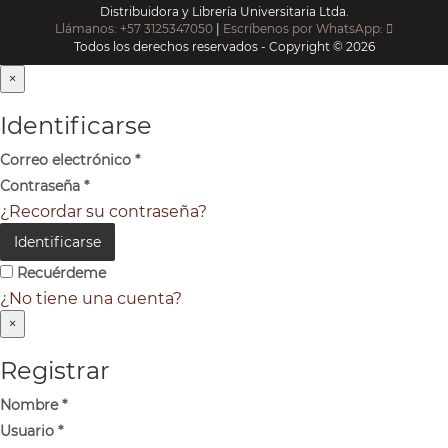
Distribuidora y Librería Universitaria Ltda.
Llámanos: +57 3125347050
|
Escríbenos por WhatsApp:
Todos los derechos reservados - Copyright © 2026
×
Identificarse
Correo electrónico
*
Contraseña
*
¿Recordar su contraseña?
Identificarse
Recuérdeme
¿No tiene una cuenta?
×
Registrar
Nombre
*
Usuario
*