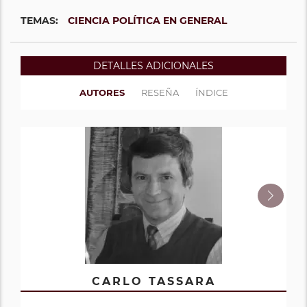
TEMAS:
CIENCIA POLÍTICA EN GENERAL
DETALLES ADICIONALES
AUTORES
RESEÑA
ÍNDICE
JUAN MIGUEL CORTÉS QUINTERO
ERIC TREMOLADA ÁLVAREZ
SILVANA INSIGNARES CERA
FLORIAN TIM KOCH
CARLO TASSARA