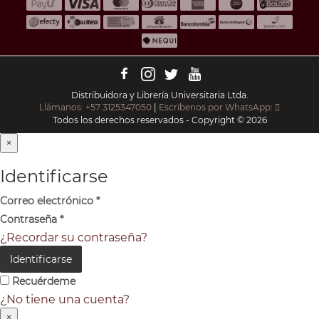
Distribuidora y Librería Universitaria Ltda.
Llámanos: +57 3125347050
|
Escríbenos por WhatsApp:
Todos los derechos reservados - Copyright © 2026
×
Identificarse
Correo electrónico
*
Contraseña
*
¿Recordar su contraseña?
Identificarse
Recuérdeme
¿No tiene una cuenta?
×