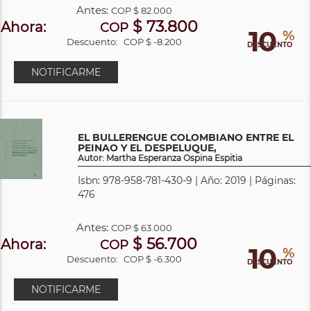
Antes:
COP
$ 82.000
$ 73.800
Ahora:
COP
10
%
Descuento:
COP $ -8.200
DESCUENTO
NOTIFICARME
EL BULLERENGUE COLOMBIANO ENTRE EL
PEINAO Y EL DESPELUQUE,
Autor: Martha Esperanza Ospina Espitia
Isbn: 978-958-781-430-9 | Año: 2019 | Páginas:
476
Antes:
COP
$ 63.000
$ 56.700
Ahora:
COP
10
%
Descuento:
COP $ -6.300
DESCUENTO
NOTIFICARME