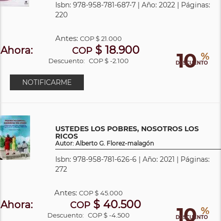
Isbn: 978-958-781-687-7 | Año: 2022 | Páginas:
220
Antes:
COP
$ 21.000
$ 18.900
Ahora:
COP
10
%
Descuento:
COP $ -2.100
DESCUENTO
NOTIFICARME
USTEDES LOS POBRES, NOSOTROS LOS
RICOS
Autor: Alberto G. Florez-malagón
Isbn: 978-958-781-626-6 | Año: 2021 | Páginas:
272
Antes:
COP
$ 45.000
$ 40.500
Ahora:
COP
10
%
Descuento:
COP $ -4.500
DESCUENTO