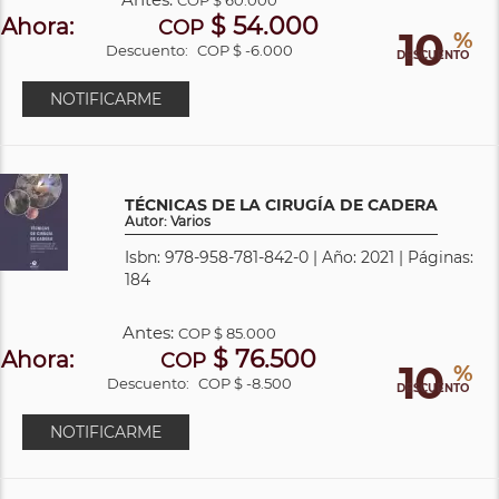
$ 54.000
Ahora:
COP
10
%
Descuento:
COP $ -6.000
DESCUENTO
NOTIFICARME
TÉCNICAS DE LA CIRUGÍA DE CADERA
Autor: Varios
Isbn: 978-958-781-842-0 | Año: 2021 | Páginas:
184
Antes:
COP
$ 85.000
$ 76.500
Ahora:
COP
10
%
Descuento:
COP $ -8.500
DESCUENTO
NOTIFICARME