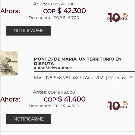
Antes:
COP
$ 47.000
$ 42.300
Ahora:
COP
10
%
Descuento:
COP $ -4.700
DESCUENTO
NOTIFICARME
MONTES DE MARIA. UN TERRITORIO EN
DISPUTA
Autor: Varios Autores
Isbn: 978-958-781-481-1 | Año: 2021 | Páginas: 172
Antes:
COP
$ 46.000
$ 41.400
Ahora:
COP
10
%
Descuento:
COP $ -4.600
DESCUENTO
NOTIFICARME