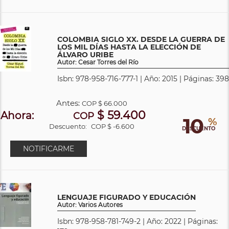
COLOMBIA SIGLO XX. DESDE LA GUERRA DE
LOS MIL DÍAS HASTA LA ELECCIÓN DE
ÁLVARO URIBE
Autor: Cesar Torres del Río
Isbn: 978-958-716-777-1 | Año: 2015 | Páginas: 398
Antes:
COP
$ 66.000
$ 59.400
Ahora:
COP
10
%
Descuento:
COP $ -6.600
DESCUENTO
NOTIFICARME
LENGUAJE FIGURADO Y EDUCACIÓN
Autor: Varios Autores
Isbn: 978-958-781-749-2 | Año: 2022 | Páginas: