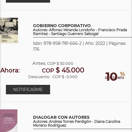
GOBIERNO CORPORATIVO
Autores: Alfonso Miranda Londoño - Francisco Prada
Ramírez - Santiago Guerrero Sabogal
Isbn: 978-958-781-666-2 | Año: 2022 | Páginas:
176
Antes:
COP
$ 50.000
$ 45.000
Ahora:
COP
10
%
Descuento:
COP $ -5.000
DESCUENTO
NOTIFICARME
DIALOGAR CON AUTORES
Autores: Andrea Torres Perdigón - Diana Carolina
Moreno Rodríguez