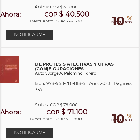
Antes:
COP
$ 45.000
$ 40.500
Ahora:
COP
10
%
Descuento:
COP $ -4.500
DESCUENTO
NOTIFICARME
DE PRÓTESIS AFECTIVAS Y OTRAS
(CON)FIGURACIONES
Autor: Jorge A. Palomino Forero
Isbn: 978-958-781-818-5 | Año: 2023 | Páginas:
337
Antes:
COP
$ 79.000
$ 71.100
Ahora:
COP
10
%
Descuento:
COP $ -7.900
DESCUENTO
NOTIFICARME