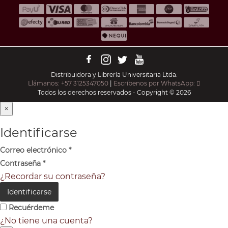
Distribuidora y Librería Universitaria Ltda.
Llámanos: +57 3125347050
|
Escríbenos por WhatsApp:
Todos los derechos reservados - Copyright © 2026
×
Identificarse
Correo electrónico
*
Contraseña
*
¿Recordar su contraseña?
Identificarse
Recuérdeme
¿No tiene una cuenta?