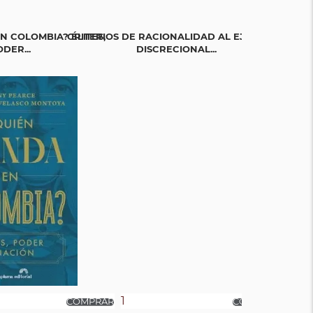
N COLOMBIA? ÉLITES,
CRITERIOS DE RACIONALIDAD AL EJERCICIO
LA GUERRA EN
DER...
DISCRECIONAL...