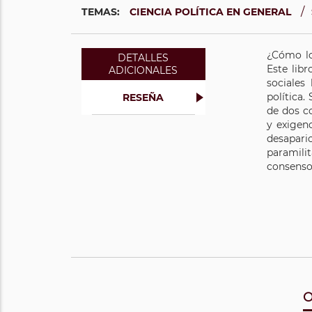
/
TEMAS:
CIENCIA POLÍTICA EN GENERAL
¿Cómo lo
DETALLES
Este lib
ADICIONALES
sociales
política
RESEÑA
de dos c
y exigen
desapari
paramili
consenso
O