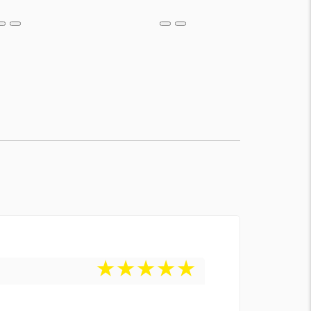
★
★
★
★
★