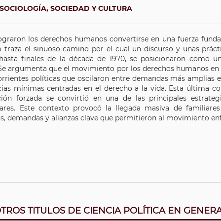
SOCIOLOGÍA, SOCIEDAD Y CULTURA
graron los derechos humanos convertirse en una fuerza fund
ro traza el sinuoso camino por el cual un discurso y unas práct
 hasta finales de la década de 1970, se posicionaron como u
. Se argumenta que el movimiento por los derechos humanos en 
orrientes políticas que oscilaron entre demandas más amplias 
cias mínimas centradas en el derecho a la vida. Esta última c
ción forzada se convirtió en una de las principales estrate
tares. Este contexto provocó la llegada masiva de familiare
s, demandas y alianzas clave que permitieron al movimiento enf
TROS TITULOS DE CIENCIA POLÍTICA EN GENER