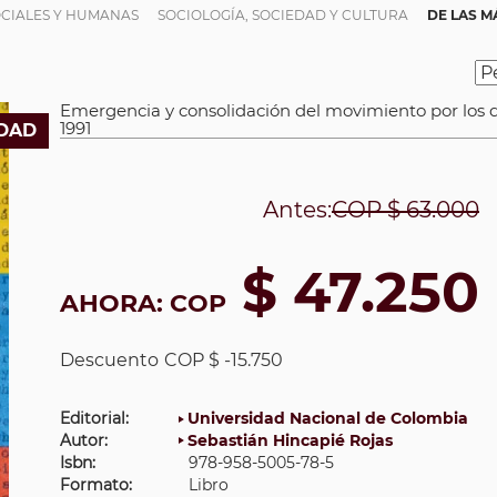
OCIALES Y HUMANAS
SOCIOLOGÍA, SOCIEDAD Y CULTURA
DE LAS M
Emergencia y consolidación del movimiento por los
1991
DAD
Antes:
COP
$ 63.000
$ 47.250
AHORA:
COP
Descuento
COP $ -15.750
Editorial:
Universidad Nacional de Colombia
Autor:
Sebastián Hincapié Rojas
Isbn:
978-958-5005-78-5
Formato:
Libro