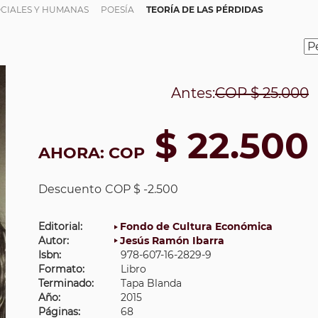
OCIALES Y HUMANAS
POESÍA
TEORÍA DE LAS PÉRDIDAS
Antes:
COP
$ 25.000
$ 22.500
AHORA:
COP
Descuento
COP $ -2.500
Editorial:
Fondo de Cultura Económica
Autor:
Jesús Ramón Ibarra
Isbn:
978-607-16-2829-9
Formato:
Libro
Terminado:
Tapa Blanda
Año:
2015
Páginas:
68