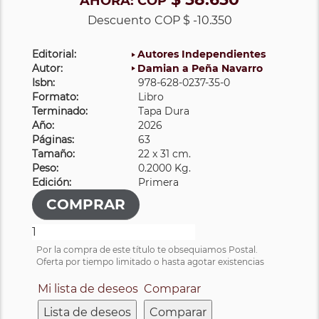
AHORA:
COP
Descuento
COP $ -10.350
Editorial:
Autores Independientes
Autor:
Damian a Peña Navarro
Isbn:
978-628-0237-35-0
Formato:
Libro
Terminado:
Tapa Dura
Año:
2026
Páginas:
63
Tamaño:
22 x 31 cm.
Peso:
0.2000 Kg.
Edición:
Primera
Por la compra de este título te obsequiamos Postal.
Oferta por tiempo limitado o hasta agotar existencias
Mi lista de deseos
Comparar
Lista de deseos
Comparar