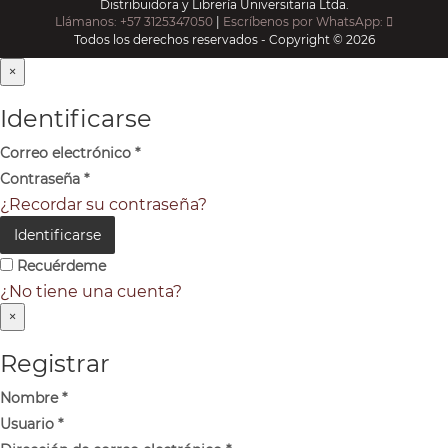
Distribuidora y Librería Universitaria Ltda.
Llámanos: +57 3125347050
|
Escríbenos por WhatsApp:
Todos los derechos reservados - Copyright © 2026
×
Identificarse
Correo electrónico
*
Contraseña
*
¿Recordar su contraseña?
Identificarse
Recuérdeme
¿No tiene una cuenta?
×
Registrar
Nombre
*
Usuario
*