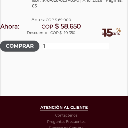
Isbn: 978-628-0237-35-0 | Año: 2026 | Páginas:
63
Antes:
COP
$ 69.000
$ 58.650
Ahora:
COP
15
%
Descuento:
COP $ -10.350
DESCUENTO
ATENCIÓN AL CLIENTE
Contáctenos
Preguntas Frecuentes
Proceso de Compra