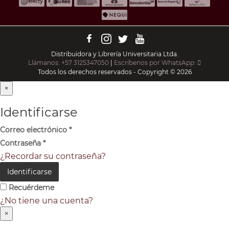
Distribuidora y Librería Universitaria Ltda.
Llámanos: +57 3125347050
|
Escríbenos por WhatsApp:
Todos los derechos reservados - Copyright © 2026
×
Identificarse
Correo electrónico
*
Contraseña
*
¿Recordar su contraseña?
Identificarse
Recuérdeme
¿No tiene una cuenta?
×