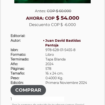
Antes:
COP
$ 60.000
$ 54.000
AHORA:
COP
Descuento
COP $ -6.000
Editorial:
Autor:
Juan David Bastidas
Pantoja
Isbn:
978-628-01-5455-8
Formato:
Libro
Terminado:
Tapa Blanda
Año:
2024
Páginas:
578
Tamaño:
16 x 24 cm.
Peso:
0.4000 Kg.
Edición:
Primera Noviembre 2024
Por la compra de este título te obsequiamos Postal.